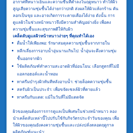
อากาศที่หนาวเย็นและความชื้นที่ต่ำลงในฤดูหนาว ทำให้ผิว
สูญเสียความชุ่มชื้นได้ง่ายกว่าปกติ ส่งผลให้ผิวแห้งกร้าน คัน
ลอกเป็นขุย และอาจเกิดการระคายเคืองได้ง่าย ดังนั้น การ
ดูแลผิวในช่วงหน้าหนาวจึงมีความสำคัญอย่างยิ่ง เพื่อคง
ความชุ่มชื้นและสุขภาพดีให้กับผิว
เคล็ดลับดูแลผิวหน้าหนาวง่ายๆ ที่คุณทำได้เอง
ดื่มน้ำให้เพียงพอ: รักษาสมดุลความชุ่มชื้นจากภายใน
หลีกเลี่ยงการอาบน้ำอุ่นนานเกินไป: น้ำอุ่นจะดึงความชุ่ม
ชื้นออกจากผิว
ใช้ผลิตภัณฑ์ทำความสะอาดผิวที่อ่อนโยน: เลือกสูตรที่ไม่มี
แอลกอฮอล์และน้ำหอม
ทาครีมบำรุงผิวทันทีหลังอาบน้ำ: ช่วยล็อคความชุ่มชื้น
สครับผิวเป็นประจำ: เพื่อขจัดเซลล์ผิวที่ตายแล้ว
ทาครีมกันแดด: แม้ในวันที่ไม่มีแดดจัด
ผิวของคุณต้องการการดูแลเป็นพิเศษในช่วงหน้าหนาว ลอง
นำเคล็ดลับเหล่านี้ไปปรับใช้กับกิจวัตรประจำวันของคุณ เพื่อ
ให้ผิวของคุณยังคงความชุ่มชื้นและเปล่งปลั่งตลอดฤดูกาล
ผลิตภัณฑ์แนะนำ: