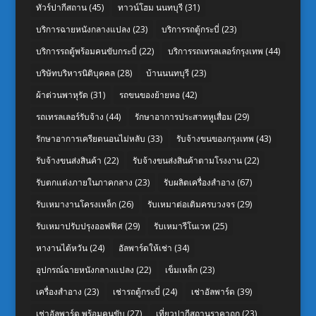
ทัวร์ปากีสถาน
(45)
ทาวน์โฮม นนทบุรี
(31)
บริการฉายหนังกลางแปลง
(23)
บริการรถตู้กระบี่
(23)
บริการรถตู้พร้อมคนขับกระบี่
(22)
บริการรถเทรลเลอร์กรุงเทพ
(44)
บริษัทบริหารนิติบุคคล
(28)
บ้านนนทบุรี
(23)
ผ้าต่วนพาหุรัด
(31)
รถขนของย้ายหอ
(42)
รถเทรลเลอร์รับจ้าง
(44)
รักษาอาการประสาทหูเสื่อม
(29)
รักษาอาการเครียดนอนไม่หลับ
(33)
รับจ้างขนของกรุงเทพ
(43)
รับจ้างขนส่งสินค้า
(22)
รับจ้างขนส่งสินค้าตามโรงงาน
(22)
รับตกแต่งภายในภาคกลาง
(23)
รับผลิตเครื่องสำอาง
(67)
รับเหมางานโครงเหล็ก
(26)
รับเหมาต่อเติมครบวงจร
(29)
รับเหมาปรับปรุงออฟฟิศ
(29)
รับเหมารีโนเวท
(25)
หางานไต้หวัน
(24)
อัลพาร์ดให้เช่า
(34)
อุปกรณ์ฉายหนังกลางแปลง
(22)
เข็มเหล็ก
(23)
เครื่องสำอาง
(23)
เช่ารถตู้กระบี่
(24)
เช่าอัลพาร์ด
(39)
เช่าอัลพาร์ด พร้อมคนขับ
(27)
เที่ยวปากีสถานราคาถูก
(23)