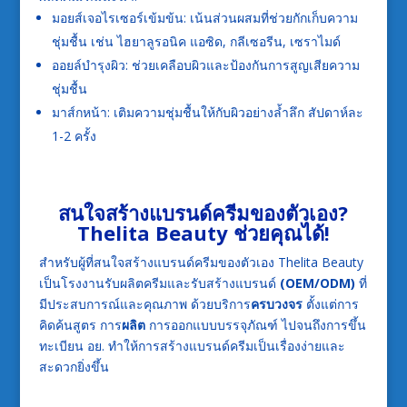
มอยส์เจอไรเซอร์เข้มข้น: เน้นส่วนผสมที่ช่วยกักเก็บความ
ชุ่มชื้น เช่น ไฮยาลูรอนิค แอซิด, กลีเซอรีน, เซราไมด์
ออยล์บำรุงผิว: ช่วยเคลือบผิวและป้องกันการสูญเสียความ
ชุ่มชื้น
มาส์กหน้า: เติมความชุ่มชื้นให้กับผิวอย่างล้ำลึก สัปดาห์ละ
1-2 ครั้ง
สนใจสร้างแบรนด์ครีมของตัวเอง?
Thelita Beauty ช่วยคุณได้!
สำหรับผู้ที่สนใจสร้างแบรนด์ครีมของตัวเอง Thelita Beauty
เป็นโรงงานรับผลิตครีมและรับสร้างแบรนด์
(OEM/ODM)
ที่
มีประสบการณ์และคุณภาพ ด้วยบริการ
ครบวงจร
ตั้งแต่การ
คิดค้นสูตร การ
ผลิต
การออกแบบบรรจุภัณฑ์ ไปจนถึงการขึ้น
ทะเบียน อย. ทำให้การสร้างแบรนด์ครีมเป็นเรื่องง่ายและ
สะดวกยิ่งขึ้น