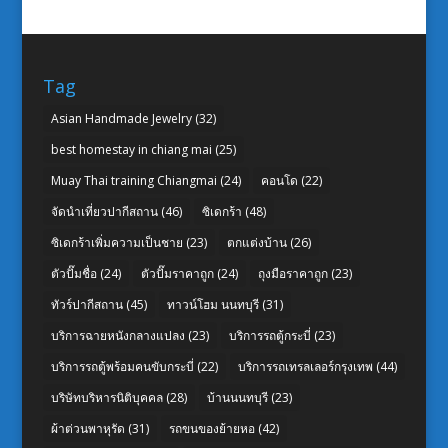
Tag
Asian Handmade Jewelry
(32)
best homestay in chiang mai
(25)
Muay Thai training Chiangmai
(24)
คอนโด
(22)
จัดนำเที่ยวปากีสถาน
(46)
ซิเดกร้า
(48)
ซิเดกร้าเพิ่มความเป็นชาย
(23)
ตกแต่งบ้าน
(26)
ตัวปั๊มชื่อ
(24)
ตัวปั๊มราคาถูก
(24)
ถุงมือราคาถูก
(23)
ทัวร์ปากีสถาน
(45)
ทาวน์โฮม นนทบุรี
(31)
บริการฉายหนังกลางแปลง
(23)
บริการรถตู้กระบี่
(23)
บริการรถตู้พร้อมคนขับกระบี่
(22)
บริการรถเทรลเลอร์กรุงเทพ
(44)
บริษัทบริหารนิติบุคคล
(28)
บ้านนนทบุรี
(23)
ผ้าต่วนพาหุรัด
(31)
รถขนของย้ายหอ
(42)