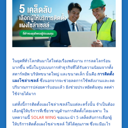
ในยุคที่ทั่วโลกหันมาใส่ใจต่อเรื่องพลังงาน การลดโลกร้อน
มากขึ้น หนึ่งในรูปแบบการทำธุรกิจที่ได้รับความนิยมจากทั้ง
สตาร์ทอัพ บริษัทขนาดใหญ่ และขนาดเล็ก นั้นคือ
การติดตั้ง
แผงโซล่าเซลล์
ซึ่งนอกจากจะช่วยลดการใช้พลังงานและลด
ปริมาณการปล่อยคาร์บอนแล้ว ยังช่วยประหยัดต้นทุน ลดค่า
ใช้จ่ายได้มาก
แต่ทั้งนี้การติดตั้งแผงโซล่าเซลล์ในแต่ละครั้งนั้น จำเป็นต้อง
เลือกผู้ให้บริการที่เชี่ยวชาญด้านการติดตั้งโดยเฉพาะ ใน
บทความนี้
SOLAR WING
ขอแนะนำ 5 เคล็ดลับการเลือกผู้
ให้บริการติดตั้งแผงโซล่าเซลล์ ให้ได้คุณภาพ ซึ่งจะมีอะไร