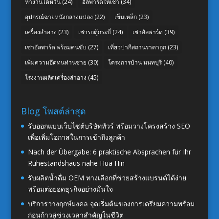
หางานไต้หวัน
(24)
อัลพาร์ดให้เช่า
(34)
อุปกรณ์ฉายหนังกลางแปลง
(22)
เข็มเหล็ก
(23)
เครื่องสำอาง
(23)
เช่ารถตู้กระบี่
(24)
เช่าอัลพาร์ด
(39)
เช่าอัลพาร์ด พร้อมคนขับ
(27)
เที่ยวปากีสถานราคาถูก
(23)
เพิ่มความอึดทนท่านชาย
(30)
โครงการบ้าน นนทบุรี
(40)
โรงงานผลิตเครื่องสำอาง
(45)
Blog โพสต์ล่าสุด
รับออกแบบเว็บไซต์บริษัททัวร์ พร้อมวางโครงสร้าง SEO
เพื่อเพิ่มโอกาสในการเข้าถึงลูกค้า
Nach der Übergabe: 6 praktische Absprachen für Ihr
Ruhestandshaus nahe Hua Hin
รับผลิตน้ำดื่ม OEM ทางเลือกที่ช่วยสร้างแบรนด์ได้ง่าย
พร้อมต่อยอดธุรกิจอย่างมั่นใจ
บริการวางฤกษ์มงคล จุดเริ่มต้นของการเตรียมความพร้อม
ก่อนก้าวสู่ช่วงเวลาสำคัญในชีวิต