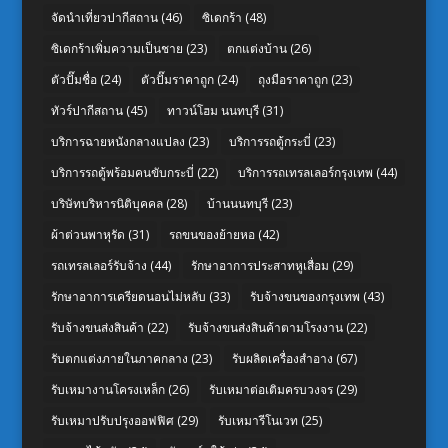
จัดนำเที่ยวปากีสถาน
(46)
ซิเดกร้า
(48)
ซิเดกร้าเพิ่มความเป็นชาย
(23)
ตกแต่งบ้าน
(26)
ตัวปั๊มชื่อ
(24)
ตัวปั๊มราคาถูก
(24)
ถุงมือราคาถูก
(23)
ทัวร์ปากีสถาน
(45)
ทาวน์โฮม นนทบุรี
(31)
บริการฉายหนังกลางแปลง
(23)
บริการรถตู้กระบี่
(23)
บริการรถตู้พร้อมคนขับกระบี่
(22)
บริการรถเทรลเลอร์กรุงเทพ
(44)
บริษัทบริหารนิติบุคคล
(28)
บ้านนนทบุรี
(23)
ผ้าต่วนพาหุรัด
(31)
รถขนของย้ายหอ
(42)
รถเทรลเลอร์รับจ้าง
(44)
รักษาอาการประสาทหูเสื่อม
(29)
รักษาอาการเครียดนอนไม่หลับ
(33)
รับจ้างขนของกรุงเทพ
(43)
รับจ้างขนส่งสินค้า
(22)
รับจ้างขนส่งสินค้าตามโรงงาน
(22)
รับตกแต่งภายในภาคกลาง
(23)
รับผลิตเครื่องสำอาง
(67)
รับเหมางานโครงเหล็ก
(26)
รับเหมาต่อเติมครบวงจร
(29)
รับเหมาปรับปรุงออฟฟิศ
(29)
รับเหมารีโนเวท
(25)