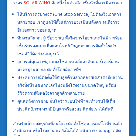
วงจร
SOLAR WING
คือหนึ่งในตัวเลือกชั้นนำที่ควรพิจารณา
ให้บริการครบวงจร (One Stop Service) ไม่ต้องวิ่งเอกสาร
หลายรอบ เราดูแลให้ตั้งแต่การประเมินหลังคา จนถึงการ
ยื่นเอกสารขออนุญาต
ทีมงานวิศวกรผู้เชี่ยวชาญ ทั้งวิศวกรโยธาและไฟฟ้า พร้อม
เซ็นรับรองแบบเพื่อตอบโจทย์ “กฎหมายการติดตั้งโซล่า
เซลล์” ได้อย่างสมบูรณ์
อุปกรณ์คุณภาพสูง แผงโซล่าเซลล์และอินเวอร์เตอร์ผ่าน
มาตรฐานสากล ติดตั้งโดยมืออาชีพ
ประสบการณ์ติดตั้งให้กับลูกค้าหลากหลายเคส เรามีผลงาน
จริงทั้งบ้านขนาดเล็กไปจนถึงโรงงานขนาดใหญ่ พร้อม
รีวิวความพึงพอใจจากลูกค้าหลายราย
ดูแลหลังการขาย มั่นใจว่าระบบไฟฟ้าจะทำงานได้เต็ม
ประสิทธิภาพ หากมีปัญหาหรือสงสัย ติดต่อเราได้ทันที
สำหรับเจ้าของธุรกิจที่สนใจจะติดตั้งโซลล่าเซลล์ไว้ที่ร้านค้า
สำนักงาน หรือโรงงาน แต่ยังไม่ได้ดำเนินการขออนุญาตติด