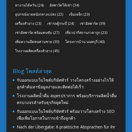
หางานไต้หวัน
(24)
อัลพาร์ดให้เช่า
(34)
อุปกรณ์ฉายหนังกลางแปลง
(22)
เข็มเหล็ก
(23)
เครื่องสำอาง
(23)
เช่ารถตู้กระบี่
(24)
เช่าอัลพาร์ด
(39)
เช่าอัลพาร์ด พร้อมคนขับ
(27)
เที่ยวปากีสถานราคาถูก
(23)
เพิ่มความอึดทนท่านชาย
(30)
โครงการบ้าน นนทบุรี
(40)
โรงงานผลิตเครื่องสำอาง
(45)
Blog โพสต์ล่าสุด
รับออกแบบเว็บไซต์บริษัททัวร์ วางโครงสร้างอย่างไรให้
ลูกค้าค้นหาข้อมูลง่ายและติดต่อได้เร็ว
โรงงานผลิตน้ำดื่ม สมุทรปราการ พร้อมบริการผลิตน้ำดื่ม
ครบวงจรสำหรับธุรกิจยุคใหม่
รับออกแบบเว็บไซต์บริษัททัวร์ พร้อมวางโครงสร้าง SEO
เพื่อเพิ่มโอกาสในการเข้าถึงลูกค้า
Nach der Übergabe: 6 praktische Absprachen für Ihr