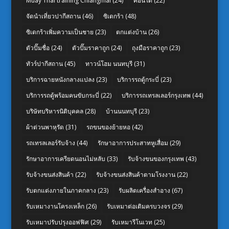
Muay Thai training Chiangmai
(24)
คอนโด
(22)
จัดนำเที่ยวปากีสถาน
(46)
ซิเดกร้า
(48)
ซิเดกร้าเพิ่มความเป็นชาย
(23)
ตกแต่งบ้าน
(26)
ตัวปั๊มชื่อ
(24)
ตัวปั๊มราคาถูก
(24)
ถุงมือราคาถูก
(23)
ทัวร์ปากีสถาน
(45)
ทาวน์โฮม นนทบุรี
(31)
บริการฉายหนังกลางแปลง
(23)
บริการรถตู้กระบี่
(23)
บริการรถตู้พร้อมคนขับกระบี่
(22)
บริการรถเทรลเลอร์กรุงเทพ
(44)
บริษัทบริหารนิติบุคคล
(28)
บ้านนนทบุรี
(23)
ผ้าต่วนพาหุรัด
(31)
รถขนของย้ายหอ
(42)
รถเทรลเลอร์รับจ้าง
(44)
รักษาอาการประสาทหูเสื่อม
(29)
รักษาอาการเครียดนอนไม่หลับ
(33)
รับจ้างขนของกรุงเทพ
(43)
รับจ้างขนส่งสินค้า
(22)
รับจ้างขนส่งสินค้าตามโรงงาน
(22)
รับตกแต่งภายในภาคกลาง
(23)
รับผลิตเครื่องสำอาง
(67)
รับเหมางานโครงเหล็ก
(26)
รับเหมาต่อเติมครบวงจร
(29)
รับเหมาปรับปรุงออฟฟิศ
(29)
รับเหมารีโนเวท
(25)