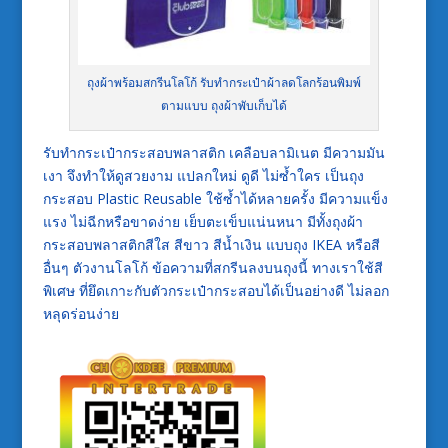
ถุงผ้าพร้อมสกรีนโลโก้ รับทำกระเป๋าผ้าลดโลกร้อนพิมพ์
ตามแบบ ถุงผ้าพับเก็บได้
รับทำกระเป๋ากระสอบพลาสติก เคลือบลามิเนต มีความมัน
เงา จึงทำให้ดูสวยงาม แปลกใหม่ ดูดี ไม่ซ้ำใคร เป็นถุง
กระสอบ Plastic Reusable ใช้ซ้ำได้หลายครั้ง มีความแข็ง
แรง ไม่ฉีกหรือขาดง่าย เย็บตะเข็บแน่นหนา มีทั้งถุงผ้า
กระสอบพลาสติกสีใส สีขาว สีน้ำเงิน แบบถุง IKEA หรือสี
อื่นๆ ตัวงานโลโก้ ข้อความที่สกรีนลงบนถุงนี้ ทางเราใช้สี
พิเศษ ที่ยึดเกาะกับตัวกระเป๋ากระสอบได้เป็นอย่างดี ไม่ลอก
หลุดร่อนง่าย