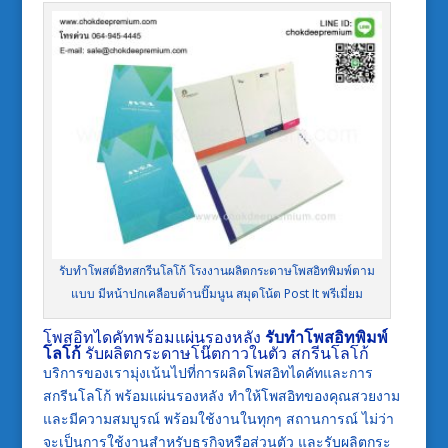
รับทำโพสต์อิทสกรีนโลโก้ โรงงานผลิตกระดาษโพสอิทพิมพ์ตาม
แบบ มีหน้าปกเคลือบด้านปั๊มนูน สมุดโน้ต Post It พรีเมี่ยม
โพสอิทไดคัทพร้อมแผ่นรองหลัง
รับทำโพสอิทพิมพ์
โลโก้
รับผลิตกระดาษโน๊ตกาวในตัว สกรีนโลโก้
บริการของเรามุ่งเน้นไปที่การผลิตโพสอิทไดคัทและการ
สกรีนโลโก้ พร้อมแผ่นรองหลัง ทำให้โพสอิทของคุณสวยงาม
และมีความสมบูรณ์ พร้อมใช้งานในทุกๆ สถานการณ์ ไม่ว่า
จะเป็นการใช้งานสำหรับธุรกิจหรือส่วนตัว และรับผลิตกระ