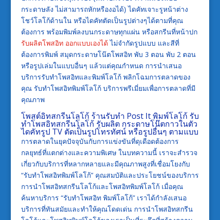
กระดาษลัง ไม่สามารถหักหรืองอได้) ไดคัทเจาะรูหน้าต่าง
โชว์โลโก้ด้านใน หรือไดคัทตัดเป็นรูปต่างๆได้ตามที่คุณ
ต้องการ พร้อมพิมพ์ลงบนกระดาษทุกแผ่น หรือสกรีนที่หน้าปก
รับผลิตโพสอิท ออกแบบเองได้
ไม่จำกัดรูปแบบ และสีที่
ต้องการพิมพ์ สมุดกระดาษโน๊ตโพสอิท พับ 3 ตอน พับ 2 ตอน
หรือรูปเล่มในแบบอื่นๆ แล้วแต่คุณกำหนด การนำเสนอ
บริการรับทำโพสอิทและพิมพ์โลโก้ พลิกโฉมการตลาดของ
คุณ รับทำโพสอิทพิมพ์โลโก้ บริการพรีเมี่ยมเพื่อการตลาดที่มี
คุณภาพ
โพสต์อิทสกรีนโลโก้ ร้านรับทำ Post It พิมพ์โลโก้
รับ
ทำโพสอิทสกรีนโลโก้
รับผลิต กระดาษโน๊ตกาวในตัว
ไดคัทรูป TV ตัดเป็นรูปโทรทัศน์ หรือรูปอื่นๆ ตามแบบ
การตลาดในยุคปัจจุบันกับการแข่งขันที่ดุเดือดต้องการ
กลยุทธ์ที่แตกต่างและความพิเศษ ในบทความนี้ เราจะสำรวจ
เกี่ยวกับบริการที่หลากหลายและมีคุณภาพสูงที่เชื่อมโยงกับ
“รับทำโพสอิทพิมพ์โลโก้” คุณสมบัติและประโยชน์ของบริการ
การนำโพสอิทสกรีนโลโก้และโพสอิทพิมพ์โลโก้ เมื่อคุณ
ค้นหาบริการ “รับทำโพสอิท พิมพ์โลโก้” เราได้กำลังเสนอ
บริการที่ทันสมัยและทำให้คุณโดดเด่น การนำโพสอิทสกรีน