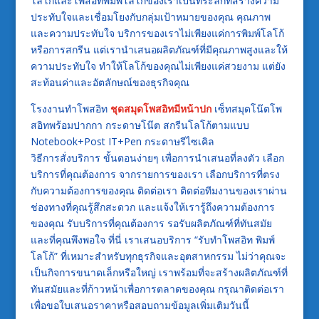
โลโก้และโพสอิทพิมพ์โลโก้ของเราเป็นที่ระลึกที่สร้างความ
ประทับใจและเชื่อมโยงกับกลุ่มเป้าหมายของคุณ คุณภาพ
และความประทับใจ บริการของเราไม่เพียงแค่การพิมพ์โลโก้
หรือการสกรีน แต่เรานำเสนอผลิตภัณฑ์ที่มีคุณภาพสูงและให้
ความประทับใจ ทำให้โลโก้ของคุณไม่เพียงแค่สวยงาม แต่ยัง
สะท้อนค่าและอัตลักษณ์ของธุรกิจคุณ
โรงงานทำโพสอิท
ชุดสมุดโพสอิทมีหน้าปก
เซ็ทสมุดโน๊ตโพ
สอิทพร้อมปากกา กระดาษโน๊ต สกรีนโลโก้ตามแบบ
Notebook+Post IT+Pen กระดาษรีไซเคิล
วิธีการสั่งบริการ ขั้นตอนง่ายๆ เพื่อการนำเสนอที่ลงตัว เลือก
บริการที่คุณต้องการ จากรายการของเรา เลือกบริการที่ตรง
กับความต้องการของคุณ ติดต่อเรา ติดต่อทีมงานของเราผ่าน
ช่องทางที่คุณรู้สึกสะดวก และแจ้งให้เรารู้ถึงความต้องการ
ของคุณ รับบริการที่คุณต้องการ รอรับผลิตภัณฑ์ที่ทันสมัย
และที่คุณพึงพอใจ ที่นี่ เราเสนอบริการ “รับทำโพสอิท พิมพ์
โลโก้” ที่เหมาะสำหรับทุกธุรกิจและอุตสาหกรรม ไม่ว่าคุณจะ
เป็นกิจการขนาดเล็กหรือใหญ่ เราพร้อมที่จะสร้างผลิตภัณฑ์ที่
ทันสมัยและที่ก้าวหน้าเพื่อการตลาดของคุณ กรุณาติดต่อเรา
เพื่อขอใบเสนอราคาหรือสอบถามข้อมูลเพิ่มเติมวันนี้