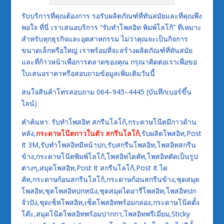
รับบริการที่คุณต้องการ รอรับผลิตภัณฑ์ที่ทันสมัยและที่คุณพึง
พอใจ ที่นี่ เราเสนอบริการ “รับทำโพสอิท พิมพ์โลโก้” ที่เหมาะ
สำหรับทุกธุรกิจและอุตสาหกรรม ไม่ว่าคุณจะเป็นกิจการ
ขนาดเล็กหรือใหญ่ เราพร้อมที่จะสร้างผลิตภัณฑ์ที่ทันสมัย
และที่ก้าวหน้าเพื่อการตลาดของคุณ กรุณาติดต่อเราเพื่อขอ
ใบเสนอราคาหรือสอบถามข้อมูลเพิ่มเติมวันนี้
สนใจสินค้าโทรสอบถาม 064–945–4445 (บันทึกเบอร์ขึ้น
ไลน์)
คำค้นหา: รับทำโพสอิท สกรีนโลโก้,กระดาษโน๊ตมีกาวด้าน
หลัง,
กระดาษโน๊ตกาวในตัว สกรีนโลโก้
,รับผลิตโพสอิท,Post
It 3M,รับทำโพสอิทมีหน้าปก,รับสกรีนโพสอิท,โพสอิทสกรีน
ข้าง,กระดาษโน๊ตพิมพ์โลโก้,โพสอิทไดคัท,โพสอิทตัดเป็นรูป
ต่างๆ,สมุดโพสอิท,Post It สกรีนโลโก้,Post It ได
คัท,กระดาษก้อนสกรีนโลโก้,กระดาษก้อนสกรีนข้าง,ชุดสมุด
โพสอิท,ชุดโพสอิทปกหนัง,ชุดสมุดไดอารี่โพสอิท,โพสอิทปก
จั่วปัง,ชุดเซ็ทโพสอิท,เซ็ตโพสอิทพร้อมกล่อง,กระดาษโน๊ตตั้ง
โต๊ะ,สมุดโน๊ตโพสอิทพร้อมปากกา,โพสอิทพรีเมี่ยม,Sticky