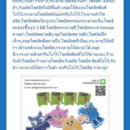
notes,รับทำ Post It,กระดาษโพสอิท,รับทำ โพสอิท ไม่มีขั้น
ต่ำ,รับผลิตโพสอิทไม่มีขั้นต่ำ,สมุดโน๊ตแบบโพสอิทพิมพ์
โลโก้,กระดาษโพสอิทพร้อมสกรีนโลโก้,โรงงานทำโพ
สอิท,โพสอิทตัดเป็นรูปรถ,โพสอิทกกล่องกระดาษแข็ง,โพสอิ
ทกล่องขึ้นรูป 3 มิติ,โพสอิทกระดาษสี,โพสอิทกระดาษถนอม
สายตา,โพสอิทพลาสติก,ชุดโพสอิทพลาสติก,โพสอิทปึก
เล็กๆ,สมุดโพสอิทมีหลายปึก,โพสอิทพรีเมี่ยม,กระดาษโน๊ตมี
กาวด้านหลังแบบโพสอิท,กระดาษโน๊ตแปะได้,สมุด
ฉีก,กระดาษฉีกสกรีนโลโก้,โพสอิทพิมพ์โลโก้ตามแบบ,ร้าน
รับทำโพสอิท,ร้านขายโพสอิท,รับผลิต โพสอิท พิมพ์โลโก้,รับ
ทำ กระดาษโน๊ตกาวในตัว สกรีนโลโก้,โพสอิท ราคาถูก