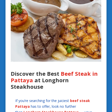
Discover the Best
Beef Steak in
Pattaya
at Longhorn
Steakhouse
If you’re searching for the juiciest
beef steak
Pattaya
has to offer, look no further