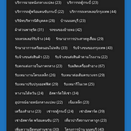
บริการฉายหนังกลางแปลง
(23)
บริการรถตู้กระบี่
(23)
บริการรถตู้พร้อมคนขับกระบี่
(22)
บริการรถเทรลเลอร์กรุงเทพ
(44)
บริษัทบริหารนิติบุคคล
(28)
บ้านนนทบุรี
(23)
ผ้าต่วนพาหุรัด
(31)
รถขนของย้ายหอ
(42)
รถเทรลเลอร์รับจ้าง
(44)
รักษาอาการประสาทหูเสื่อม
(29)
รักษาอาการเครียดนอนไม่หลับ
(33)
รับจ้างขนของกรุงเทพ
(43)
รับจ้างขนส่งสินค้า
(22)
รับจ้างขนส่งสินค้าตามโรงงาน
(22)
รับตกแต่งภายในภาคกลาง
(23)
รับผลิตเครื่องสำอาง
(67)
รับเหมางานโครงเหล็ก
(26)
รับเหมาต่อเติมครบวงจร
(29)
รับเหมาปรับปรุงออฟฟิศ
(29)
รับเหมารีโนเวท
(25)
หางานไต้หวัน
(24)
อัลพาร์ดให้เช่า
(34)
อุปกรณ์ฉายหนังกลางแปลง
(22)
เข็มเหล็ก
(23)
เครื่องสำอาง
(23)
เช่ารถตู้กระบี่
(24)
เช่าอัลพาร์ด
(39)
เช่าอัลพาร์ด พร้อมคนขับ
(27)
เที่ยวปากีสถานราคาถูก
(23)
เพิ่มความอึดทนท่านชาย
(30)
โครงการบ้าน นนทบุรี
(40)