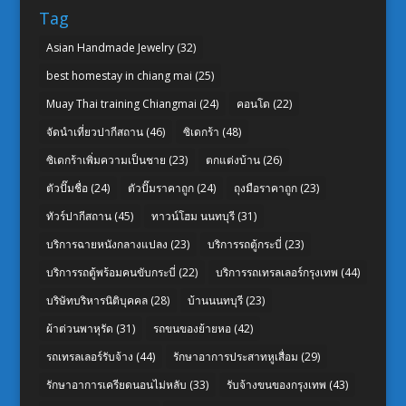
Tag
Asian Handmade Jewelry
(32)
best homestay in chiang mai
(25)
Muay Thai training Chiangmai
(24)
คอนโด
(22)
จัดนำเที่ยวปากีสถาน
(46)
ซิเดกร้า
(48)
ซิเดกร้าเพิ่มความเป็นชาย
(23)
ตกแต่งบ้าน
(26)
ตัวปั๊มชื่อ
(24)
ตัวปั๊มราคาถูก
(24)
ถุงมือราคาถูก
(23)
ทัวร์ปากีสถาน
(45)
ทาวน์โฮม นนทบุรี
(31)
บริการฉายหนังกลางแปลง
(23)
บริการรถตู้กระบี่
(23)
บริการรถตู้พร้อมคนขับกระบี่
(22)
บริการรถเทรลเลอร์กรุงเทพ
(44)
บริษัทบริหารนิติบุคคล
(28)
บ้านนนทบุรี
(23)
ผ้าต่วนพาหุรัด
(31)
รถขนของย้ายหอ
(42)
รถเทรลเลอร์รับจ้าง
(44)
รักษาอาการประสาทหูเสื่อม
(29)
รักษาอาการเครียดนอนไม่หลับ
(33)
รับจ้างขนของกรุงเทพ
(43)