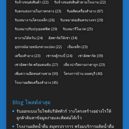
รับจ้างขนส่งสินค้า
(22)
รับจ้างขนส่งสินค้าตามโรงงาน
(22)
รับตกแต่งภายในภาคกลาง
(23)
รับผลิตเครื่องสำอาง
(67)
รับเหมางานโครงเหล็ก
(26)
รับเหมาต่อเติมครบวงจร
(29)
รับเหมาปรับปรุงออฟฟิศ
(29)
รับเหมารีโนเวท
(25)
หางานไต้หวัน
(24)
อัลพาร์ดให้เช่า
(34)
อุปกรณ์ฉายหนังกลางแปลง
(22)
เข็มเหล็ก
(23)
เครื่องสำอาง
(23)
เช่ารถตู้กระบี่
(24)
เช่าอัลพาร์ด
(39)
เช่าอัลพาร์ด พร้อมคนขับ
(27)
เที่ยวปากีสถานราคาถูก
(23)
เพิ่มความอึดทนท่านชาย
(30)
โครงการบ้าน นนทบุรี
(40)
โรงงานผลิตเครื่องสำอาง
(45)
Blog โพสต์ล่าสุด
รับออกแบบเว็บไซต์บริษัททัวร์ วางโครงสร้างอย่างไรให้
ลูกค้าค้นหาข้อมูลง่ายและติดต่อได้เร็ว
โรงงานผลิตน้ำดื่ม สมุทรปราการ พร้อมบริการผลิตน้ำดื่ม