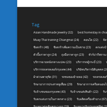
Tag
Asian Handmade Jewelry
(32)
best homestay in chi
Muay Thai training Chiangmai
(24)
คอนโด
(22)
จัด
ซิเดกร้า
(48)
ซิเดกร้าเพิ่มความเป็นชาย
(23)
ตกแต่งบ้
ตัวปั๊มราคาถูก
(24)
ถุงมือราคาถูก
(23)
ทัวร์ปากีสถาน
บริการฉายหนังกลางแปลง
(23)
บริการรถตู้กระบี่
(23)
บริการรถเทรลเลอร์กรุงเทพ
(44)
บริษัทบริหารนิติบุคคล
(2
ผ้าต่วนพาหุรัด
(31)
รถขนของย้ายหอ
(42)
รถเทรลเลอร์
รักษาอาการประสาทหูเสื่อม
(29)
รักษาอาการเครียดนอนไม
รับจ้างขนของกรุงเทพ
(43)
รับจ้างขนส่งสินค้า
(22)
รั
รับตกแต่งภายในภาคกลาง
(23)
รับผลิตเครื่องสำอาง
(67)
รับเหมาต่อเติมครบวงจร
(29)
รับเหมาปรับปรุงออฟฟิศ
(2