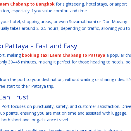
 Laem Chabang to Bangkok
for sightseeing, hotel stays, or airport
ption, especially if you value comfort and time.
 to your hotel, shopping areas, or even Suvarnabhumi or Don Mueang
sually takes around 2–2.5 hours, depending on traffic, allowing you to
 Pattaya – Fast and Easy
port, making
booking taxi Laem Chabang to Pattaya
a popular ch
 only 30–45 minutes, making it perfect for those heading to hotels, b
from the port to your destination, without waiting or sharing rides. It’
e start to their Pattaya trip.
 Can Trust
 Port focuses on punctuality, safety, and customer satisfaction. Driv
ickup points, ensuring you are met on time and assisted with luggage.
r both short and long-distance travel.
itinerary with confidence, knowing your transportation is already