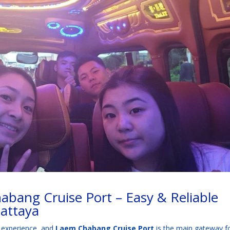
abang Cruise Port – Easy & Reliable
attaya
ng experience, and
Laem Chabang Cruise Port
is the main gateway f