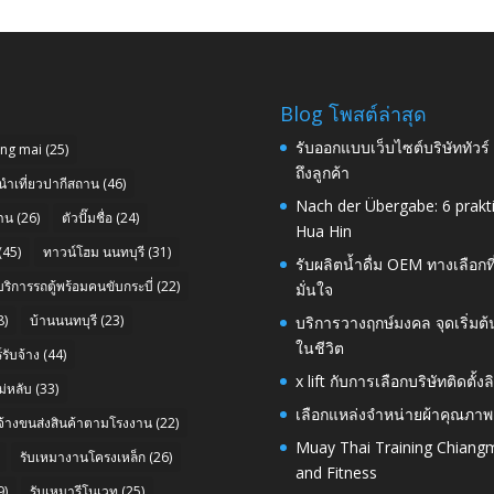
Blog โพสต์ล่าสุด
รับออกแบบเว็บไซต์บริษัททัวร
ang mai
(25)
ถึงลูกค้า
นำเที่ยวปากีสถาน
(46)
Nach der Übergabe: 6 prakt
าน
(26)
ตัวปั๊มชื่อ
(24)
Hua Hin
(45)
ทาวน์โฮม นนทบุรี
(31)
รับผลิตน้ำดื่ม OEM ทางเลือกท
บริการรถตู้พร้อมคนขับกระบี่
(22)
มั่นใจ
8)
บ้านนนทบุรี
(23)
บริการวางฤกษ์มงคล จุดเริ่มต
ในชีวิต
รับจ้าง
(44)
x lift กับการเลือกบริษัทติดต
่หลับ
(33)
เลือกแหล่งจำหน่ายผ้าคุณภาพ
บจ้างขนส่งสินค้าตามโรงงาน
(22)
Muay Thai Training Chiangm
รับเหมางานโครงเหล็ก
(26)
and Fitness
9)
รับเหมารีโนเวท
(25)