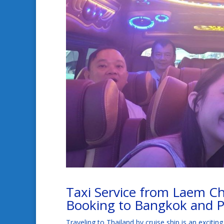
Taxi Service from Laem Ch
Booking to Bangkok and P
Traveling to Thailand by cruise ship is an exciti