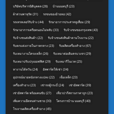
บริษัทบริหารนิติบุคคล
(28)
บ้านนนทบุรี
(23)
ผ้าต่วนพาหุรัด
(31)
รถขนของย้ายหอ
(42)
รถเทรลเลอร์รับจ้าง
(44)
รักษาอาการประสาทหูเสื่อม
(29)
รักษาอาการเครียดนอนไม่หลับ
(33)
รับจ้างขนของกรุงเทพ
(43)
รับจ้างขนส่งสินค้า
(22)
รับจ้างขนส่งสินค้าตามโรงงาน
(22)
รับตกแต่งภายในภาคกลาง
(23)
รับผลิตเครื่องสำอาง
(67)
รับเหมางานโครงเหล็ก
(26)
รับเหมาต่อเติมครบวงจร
(29)
รับเหมาปรับปรุงออฟฟิศ
(29)
รับเหมารีโนเวท
(25)
หางานไต้หวัน
(24)
อัลพาร์ดให้เช่า
(34)
อุปกรณ์ฉายหนังกลางแปลง
(22)
เข็มเหล็ก
(23)
เครื่องสำอาง
(23)
เช่ารถตู้กระบี่
(24)
เช่าอัลพาร์ด
(39)
เช่าอัลพาร์ด พร้อมคนขับ
(27)
เที่ยวปากีสถานราคาถูก
(23)
เพิ่มความอึดทนท่านชาย
(30)
โครงการบ้าน นนทบุรี
(40)
โรงงานผลิตเครื่องสำอาง
(45)