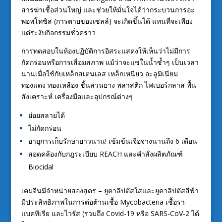
สารฆ่าเชื้อส่วนใหญ่ และช่วยให้มั่นใจได้ว่ากระบวนการอะ
พอพโทซิส (การตายของเซลล์) จะเกิดขึ้นได้ แทนที่จะเพียง
แต่ระงับกิจกรรมชั่วคราว
การทดสอบในห้องปฏิบัติการอิสระแสดงให้เห็นว่าไม่มีการ
กัดกร่อนหรือการเสื่อมสภาพ แม้ว่าจะแช่ในน้ำซ้ำๆ เป็นเวลา
นานเมื่อใช้กับเหล็กสเตนเลส เหล็กเหนียว อะลูมิเนียม
ทองแดง ทองเหลือง ชิ้นส่วนยาง พลาสติก ไฟเบอร์กลาส พื้น
สังเคราะห์ เครื่องมือและอุปกรณ์ต่างๆ
ย่อยสลายได้
ไม่กัดกร่อน
อายุการเก็บรักษายาวนาน! เข้มข้นเจือจางนานถึง 6 เดือน
สอดคล้องกับกฎระเบียบ REACH และคำสั่งผลิตภัณฑ์
Biocidal
เคมจีนมีจำหน่ายสองสูตร – ยูคาลิปตัสใสและยูคาลิปตัสสีฟ้า
มีประสิทธิภาพในการต่อต้านเชื้อ Mycobacteria เชื้อรา
แบคทีเรีย และไวรัส (รวมถึง Covid-19 หรือ SARS-CoV-2 ได้