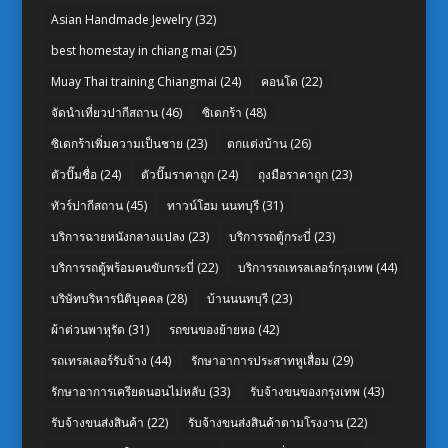
Asian Handmade Jewelry
(32)
best homestay in chiang mai
(25)
Muay Thai training Chiangmai
(24)
คอนโด
(22)
จัดนำเที่ยวปากีสถาน
(46)
ซิเดกร้า
(48)
ซิเดกร้าเพิ่มความเป็นชาย
(23)
ตกแต่งบ้าน
(26)
ตัวปั๊มชื่อ
(24)
ตัวปั๊มราคาถูก
(24)
ถุงมือราคาถูก
(23)
ทัวร์ปากีสถาน
(45)
ทาวน์โฮม นนทบุรี
(31)
บริการฉายหนังกลางแปลง
(23)
บริการรถตู้กระบี่
(23)
บริการรถตู้พร้อมคนขับกระบี่
(22)
บริการรถเทรลเลอร์กรุงเทพ
(44)
บริษัทบริหารนิติบุคคล
(28)
บ้านนนทบุรี
(23)
ผ้าต่วนพาหุรัด
(31)
รถขนของย้ายหอ
(42)
รถเทรลเลอร์รับจ้าง
(44)
รักษาอาการประสาทหูเสื่อม
(29)
รักษาอาการเครียดนอนไม่หลับ
(33)
รับจ้างขนของกรุงเทพ
(43)
รับจ้างขนส่งสินค้า
(22)
รับจ้างขนส่งสินค้าตามโรงงาน
(22)