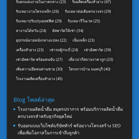
รับตกแต่งภายในภาคกลาง
(23)
รับผลิตเครื่องสำอาง
(67)
รับเหมางานโครงเหล็ก
(26)
รับเหมาต่อเติมครบวงจร
(29)
รับเหมาปรับปรุงออฟฟิศ
(29)
รับเหมารีโนเวท
(25)
หางานไต้หวัน
(24)
อัลพาร์ดให้เช่า
(34)
อุปกรณ์ฉายหนังกลางแปลง
(22)
เข็มเหล็ก
(23)
เครื่องสำอาง
(23)
เช่ารถตู้กระบี่
(24)
เช่าอัลพาร์ด
(39)
เช่าอัลพาร์ด พร้อมคนขับ
(27)
เที่ยวปากีสถานราคาถูก
(23)
เพิ่มความอึดทนท่านชาย
(30)
โครงการบ้าน นนทบุรี
(40)
โรงงานผลิตเครื่องสำอาง
(45)
Blog โพสต์ล่าสุด
โรงงานผลิตน้ำดื่ม สมุทรปราการ พร้อมบริการผลิตน้ำดื่ม
ครบวงจรสำหรับธุรกิจยุคใหม่
รับออกแบบเว็บไซต์บริษัททัวร์ พร้อมวางโครงสร้าง SEO
เพื่อเพิ่มโอกาสในการเข้าถึงลูกค้า