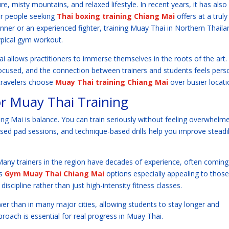
e, misty mountains, and relaxed lifestyle. In recent years, it has also
or people seeking
Thai boxing training Chiang Mai
offers at a truly
nner or an experienced fighter, training Muay Thai in Northern Thaila
ypical gym workout.
ai allows practitioners to immerse themselves in the roots of the art.
focused, and the connection between trainers and students feels perso
 travelers choose
Muay Thai training Chiang Mai
over busier locati
or Muay Thai Training
ang Mai is balance. You can train seriously without feeling overwhelm
ed pad sessions, and technique-based drills help you improve steadi
. Many trainers in the region have decades of experience, often coming
es
Gym Muay Thai Chiang Mai
options especially appealing to those
iscipline rather than just high-intensity fitness classes.
lower than in many major cities, allowing students to stay longer and
roach is essential for real progress in Muay Thai.