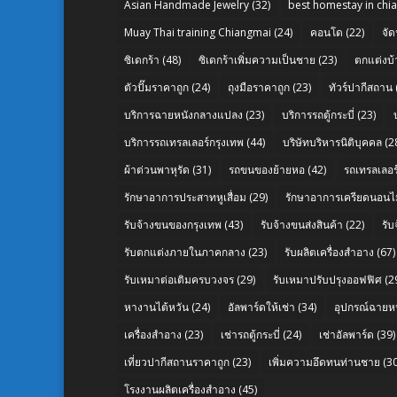
Asian Handmade Jewelry
(32)
best homestay in chi
Muay Thai training Chiangmai
(24)
คอนโด
(22)
จัด
ซิเดกร้า
(48)
ซิเดกร้าเพิ่มความเป็นชาย
(23)
ตกแต่งบ้
ตัวปั๊มราคาถูก
(24)
ถุงมือราคาถูก
(23)
ทัวร์ปากีสถาน
บริการฉายหนังกลางแปลง
(23)
บริการรถตู้กระบี่
(23)
บริการรถเทรลเลอร์กรุงเทพ
(44)
บริษัทบริหารนิติบุคคล
(2
ผ้าต่วนพาหุรัด
(31)
รถขนของย้ายหอ
(42)
รถเทรลเลอร์
รักษาอาการประสาทหูเสื่อม
(29)
รักษาอาการเครียดนอนไม
รับจ้างขนของกรุงเทพ
(43)
รับจ้างขนส่งสินค้า
(22)
รั
รับตกแต่งภายในภาคกลาง
(23)
รับผลิตเครื่องสำอาง
(67)
รับเหมาต่อเติมครบวงจร
(29)
รับเหมาปรับปรุงออฟฟิศ
(2
หางานไต้หวัน
(24)
อัลพาร์ดให้เช่า
(34)
อุปกรณ์ฉายห
เครื่องสำอาง
(23)
เช่ารถตู้กระบี่
(24)
เช่าอัลพาร์ด
(39)
เที่ยวปากีสถานราคาถูก
(23)
เพิ่มความอึดทนท่านชาย
(30
โรงงานผลิตเครื่องสำอาง
(45)