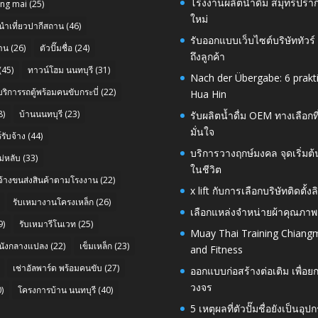
โรงงานผลิตน้ำดื่ม สมุทรปราก
ang mai
(25)
ใหม่
นำเที่ยวปากีสถาน
(46)
รับออกแบบเว็บไซต์บริษัททัวร
าน
(26)
ตัวปั๊มชื่อ
(24)
ถึงลูกค้า
(45)
ทาวน์โฮม นนทบุรี
(31)
Nach der Übergabe: 6 prakt
บริการรถตู้พร้อมคนขับกระบี่
(22)
Hua Hin
8)
บ้านนนทบุรี
(23)
รับผลิตน้ำดื่ม OEM ทางเลือกท
มั่นใจ
รับจ้าง
(44)
บริการวางฤกษ์มงคล จุดเริ่มต
่หลับ
(33)
ในชีวิต
บจ้างขนส่งสินค้าตามโรงงาน
(22)
x lift กับการเลือกบริษัทติดต
รับเหมางานโครงเหล็ก
(26)
เลือกแหล่งจำหน่ายผ้าคุณภาพ
9)
รับเหมารีโนเวท
(25)
Muay Thai Training Chiangm
นังกลางแปลง
(22)
เข็มเหล็ก
(23)
and Fitness
เช่าอัลพาร์ด พร้อมคนขับ
(27)
ออกแบบก่อสร้างต่อเติม เพื่
วงจร
)
โครงการบ้าน นนทบุรี
(40)
5 เหตุผลที่ตัวปั๊มชื่อยังเป็