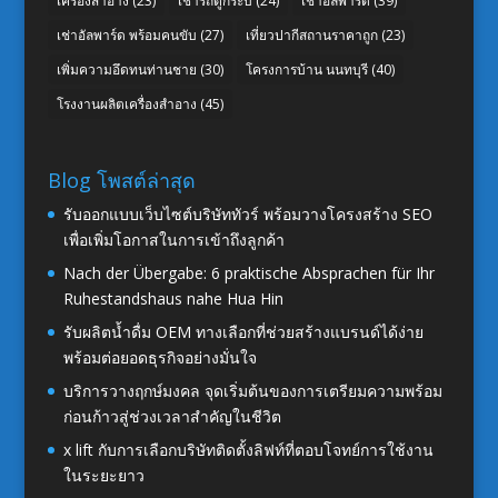
เครื่องสำอาง
(23)
เช่ารถตู้กระบี่
(24)
เช่าอัลพาร์ด
(39)
เช่าอัลพาร์ด พร้อมคนขับ
(27)
เที่ยวปากีสถานราคาถูก
(23)
เพิ่มความอึดทนท่านชาย
(30)
โครงการบ้าน นนทบุรี
(40)
โรงงานผลิตเครื่องสำอาง
(45)
Blog โพสต์ล่าสุด
รับออกแบบเว็บไซต์บริษัททัวร์ พร้อมวางโครงสร้าง SEO
เพื่อเพิ่มโอกาสในการเข้าถึงลูกค้า
Nach der Übergabe: 6 praktische Absprachen für Ihr
Ruhestandshaus nahe Hua Hin
รับผลิตน้ำดื่ม OEM ทางเลือกที่ช่วยสร้างแบรนด์ได้ง่าย
พร้อมต่อยอดธุรกิจอย่างมั่นใจ
บริการวางฤกษ์มงคล จุดเริ่มต้นของการเตรียมความพร้อม
ก่อนก้าวสู่ช่วงเวลาสำคัญในชีวิต
x lift กับการเลือกบริษัทติดตั้งลิฟท์ที่ตอบโจทย์การใช้งาน
ในระยะยาว