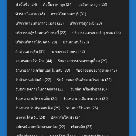
ตัวปั๊มชื่อ
(24)
ตัวปั๊มราคาถูก
(24)
ถุงมือราคาถูก
(23)
ทัวร์ปากีสถาน
(45)
ทาวน์โฮม นนทบุรี
(31)
บริการฉายหนังกลางแปลง
(23)
บริการรถตู้กระบี่
(23)
บริการรถตู้พร้อมคนขับกระบี่
(22)
บริการรถเทรลเลอร์กรุงเทพ
(44)
บริษัทบริหารนิติบุคคล
(28)
บ้านนนทบุรี
(23)
ผ้าต่วนพาหุรัด
(31)
รถขนของย้ายหอ
(42)
รถเทรลเลอร์รับจ้าง
(44)
รักษาอาการประสาทหูเสื่อม
(29)
รักษาอาการเครียดนอนไม่หลับ
(33)
รับจ้างขนของกรุงเทพ
(43)
รับจ้างขนส่งสินค้า
(22)
รับจ้างขนส่งสินค้าตามโรงงาน
(22)
รับตกแต่งภายในภาคกลาง
(23)
รับผลิตเครื่องสำอาง
(67)
รับเหมางานโครงเหล็ก
(26)
รับเหมาต่อเติมครบวงจร
(29)
รับเหมาปรับปรุงออฟฟิศ
(29)
รับเหมารีโนเวท
(25)
หางานไต้หวัน
(24)
อัลพาร์ดให้เช่า
(34)
อุปกรณ์ฉายหนังกลางแปลง
(22)
เข็มเหล็ก
(23)