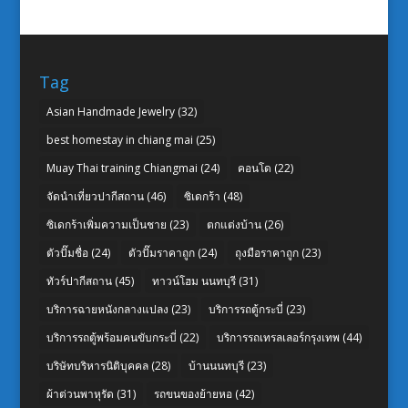
Tag
Asian Handmade Jewelry
(32)
best homestay in chiang mai
(25)
Muay Thai training Chiangmai
(24)
คอนโด
(22)
จัดนำเที่ยวปากีสถาน
(46)
ซิเดกร้า
(48)
ซิเดกร้าเพิ่มความเป็นชาย
(23)
ตกแต่งบ้าน
(26)
ตัวปั๊มชื่อ
(24)
ตัวปั๊มราคาถูก
(24)
ถุงมือราคาถูก
(23)
ทัวร์ปากีสถาน
(45)
ทาวน์โฮม นนทบุรี
(31)
บริการฉายหนังกลางแปลง
(23)
บริการรถตู้กระบี่
(23)
บริการรถตู้พร้อมคนขับกระบี่
(22)
บริการรถเทรลเลอร์กรุงเทพ
(44)
บริษัทบริหารนิติบุคคล
(28)
บ้านนนทบุรี
(23)
ผ้าต่วนพาหุรัด
(31)
รถขนของย้ายหอ
(42)