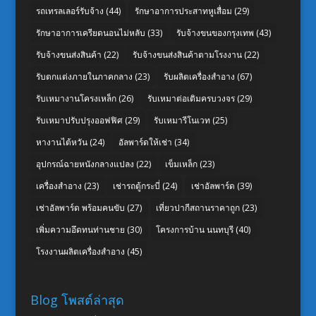
รถเทรลเลอร์รับจ้าง
(44)
รักษาอาการประสาทหูเสื่อม
(29)
รักษาอาการเครียดนอนไม่หลับ
(33)
รับจ้างขนของกรุงเทพ
(43)
รับจ้างขนส่งสินค้า
(22)
รับจ้างขนส่งสินค้าตามโรงงาน
(22)
รับตกแต่งภายในภาคกลาง
(23)
รับผลิตเครื่องสำอาง
(67)
รับเหมางานโครงเหล็ก
(26)
รับเหมาต่อเติมครบวงจร
(29)
รับเหมาปรับปรุงออฟฟิศ
(29)
รับเหมารีโนเวท
(25)
หางานไต้หวัน
(24)
อัลพาร์ดให้เช่า
(34)
อุปกรณ์ฉายหนังกลางแปลง
(22)
เข็มเหล็ก
(23)
เครื่องสำอาง
(23)
เช่ารถตู้กระบี่
(24)
เช่าอัลพาร์ด
(39)
เช่าอัลพาร์ด พร้อมคนขับ
(27)
เที่ยวปากีสถานราคาถูก
(23)
เพิ่มความอึดทนท่านชาย
(30)
โครงการบ้าน นนทบุรี
(40)
โรงงานผลิตเครื่องสำอาง
(45)
Blog โพสต์ล่าสุด