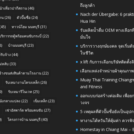
ถึงลูกค้า
นำเที่ยวปากีสถาน
(46)
Nach der Übergabe: 6 prakt
าน
(26)
ตัวปั๊มชื่อ
(24)
Hua Hin
(45)
ทาวน์โฮม นนทบุรี
(31)
รับผลิตน้ำดื่ม OEM ทางเลือกท
บริการรถตู้พร้อมคนขับกระบี่
(22)
มั่นใจ
8)
บ้านนนทบุรี
(23)
บริการวางฤกษ์มงคล จุดเริ่มต
ในชีวิต
รับจ้าง
(44)
x lift กับการเลือกบริษัทติดต
่หลับ
(33)
เลือกแหล่งจำหน่ายผ้าคุณภาพ
บจ้างขนส่งสินค้าตามโรงงาน
(22)
Muay Thai Training Chiangm
รับเหมางานโครงเหล็ก
(26)
and Fitness
9)
รับเหมารีโนเวท
(25)
ออกแบบก่อสร้างต่อเติม เพื่
นังกลางแปลง
(22)
เข็มเหล็ก
(23)
วงจร
เช่าอัลพาร์ด พร้อมคนขับ
(27)
5 เหตุผลที่ตัวปั๊มชื่อยังเป็
)
โครงการบ้าน นนทบุรี
(40)
หางานไต้หวันให้คุ้มค่า ควรพ
Homestay in Chiang Mai – E