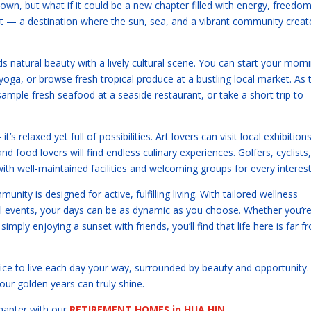
own, but what if it could be a new chapter filled with energy, freedom
at — a destination where the sun, sea, and a vibrant community creat
s natural beauty with a lively cultural scene. You can start your morn
 yoga, or browse fresh tropical produce at a bustling local market. As 
ample fresh seafood at a seaside restaurant, or take a short trip to
s relaxed yet full of possibilities. Art lovers can visit local exhibitions
 food lovers will find endless culinary experiences. Golfers, cyclists,
with well-maintained facilities and welcoming groups for every interest
nity is designed for active, fulfilling living. With tailored wellness
l events, your days can be as dynamic as you choose. Whether you’r
simply enjoying a sunset with friends, you’ll find that life here is far f
ce to live each day your way, surrounded by beauty and opportunity. I
ur golden years can truly shine.
hapter with our
RETIREMENT HOMES in HUA HIN
.