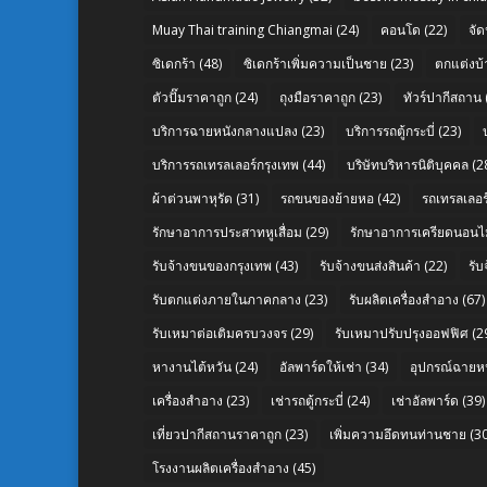
Muay Thai training Chiangmai
(24)
คอนโด
(22)
จัด
ซิเดกร้า
(48)
ซิเดกร้าเพิ่มความเป็นชาย
(23)
ตกแต่งบ้
ตัวปั๊มราคาถูก
(24)
ถุงมือราคาถูก
(23)
ทัวร์ปากีสถาน
บริการฉายหนังกลางแปลง
(23)
บริการรถตู้กระบี่
(23)
บริการรถเทรลเลอร์กรุงเทพ
(44)
บริษัทบริหารนิติบุคคล
(2
ผ้าต่วนพาหุรัด
(31)
รถขนของย้ายหอ
(42)
รถเทรลเลอร์
รักษาอาการประสาทหูเสื่อม
(29)
รักษาอาการเครียดนอนไม
รับจ้างขนของกรุงเทพ
(43)
รับจ้างขนส่งสินค้า
(22)
รั
รับตกแต่งภายในภาคกลาง
(23)
รับผลิตเครื่องสำอาง
(67)
รับเหมาต่อเติมครบวงจร
(29)
รับเหมาปรับปรุงออฟฟิศ
(2
หางานไต้หวัน
(24)
อัลพาร์ดให้เช่า
(34)
อุปกรณ์ฉายห
เครื่องสำอาง
(23)
เช่ารถตู้กระบี่
(24)
เช่าอัลพาร์ด
(39)
เที่ยวปากีสถานราคาถูก
(23)
เพิ่มความอึดทนท่านชาย
(30
โรงงานผลิตเครื่องสำอาง
(45)