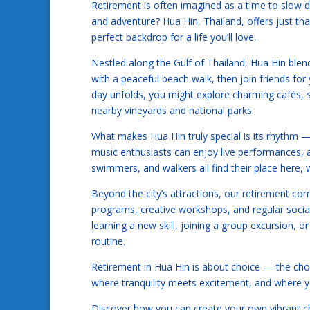
Retirement is often imagined as a time to slow d
and adventure? Hua Hin, Thailand, offers just th
perfect backdrop for a life you’ll love.
Nestled along the Gulf of Thailand, Hua Hin blend
with a peaceful beach walk, then join friends for
day unfolds, you might explore charming cafés, s
nearby vineyards and national parks.
What makes Hua Hin truly special is its rhythm — it’
music enthusiasts can enjoy live performances, and
swimmers, and walkers all find their place here, 
Beyond the city’s attractions, our retirement commu
programs, creative workshops, and regular socia
learning a new skill, joining a group excursion, or 
routine.
Retirement in Hua Hin is about choice — the choi
where tranquility meets excitement, and where yo
Discover how you can create your own vibrant c