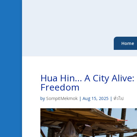
Home
Hua Hin… A City Alive
Freedom
by
SompitMekmok
|
Aug 15, 2025
|
ทั่วไป