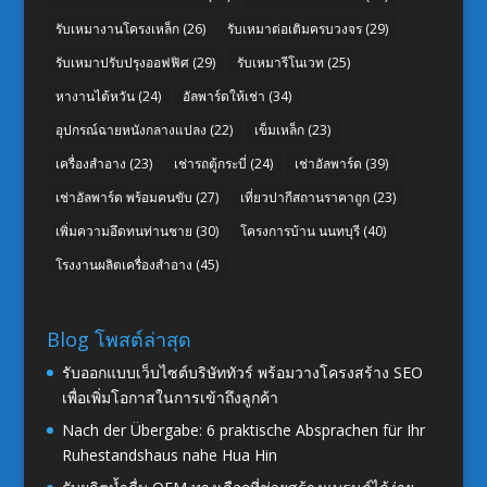
รับเหมางานโครงเหล็ก
(26)
รับเหมาต่อเติมครบวงจร
(29)
รับเหมาปรับปรุงออฟฟิศ
(29)
รับเหมารีโนเวท
(25)
หางานไต้หวัน
(24)
อัลพาร์ดให้เช่า
(34)
อุปกรณ์ฉายหนังกลางแปลง
(22)
เข็มเหล็ก
(23)
เครื่องสำอาง
(23)
เช่ารถตู้กระบี่
(24)
เช่าอัลพาร์ด
(39)
เช่าอัลพาร์ด พร้อมคนขับ
(27)
เที่ยวปากีสถานราคาถูก
(23)
เพิ่มความอึดทนท่านชาย
(30)
โครงการบ้าน นนทบุรี
(40)
โรงงานผลิตเครื่องสำอาง
(45)
Blog โพสต์ล่าสุด
รับออกแบบเว็บไซต์บริษัททัวร์ พร้อมวางโครงสร้าง SEO
เพื่อเพิ่มโอกาสในการเข้าถึงลูกค้า
Nach der Übergabe: 6 praktische Absprachen für Ihr
Ruhestandshaus nahe Hua Hin