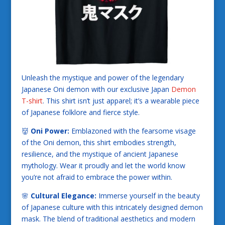
Unleash the mystique and power of the legendary
Japanese Oni demon with our exclusive Japan
Demon
T-shirt
. This shirt isn’t just apparel; it’s a wearable piece
of Japanese folklore and fierce style.
👹
Oni Power:
Emblazoned with the fearsome visage
of the Oni demon, this shirt embodies strength,
resilience, and the mystique of ancient Japanese
mythology. Wear it proudly and let the world know
you’re not afraid to embrace the power within.
🌸
Cultural Elegance:
Immerse yourself in the beauty
of Japanese culture with this intricately designed demon
mask. The blend of traditional aesthetics and modern