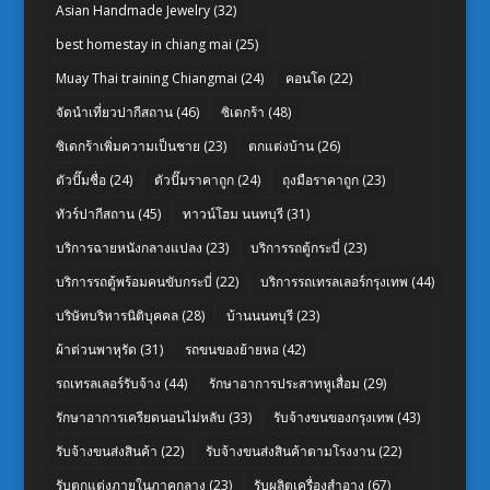
Asian Handmade Jewelry
(32)
best homestay in chiang mai
(25)
Muay Thai training Chiangmai
(24)
คอนโด
(22)
จัดนำเที่ยวปากีสถาน
(46)
ซิเดกร้า
(48)
ซิเดกร้าเพิ่มความเป็นชาย
(23)
ตกแต่งบ้าน
(26)
ตัวปั๊มชื่อ
(24)
ตัวปั๊มราคาถูก
(24)
ถุงมือราคาถูก
(23)
ทัวร์ปากีสถาน
(45)
ทาวน์โฮม นนทบุรี
(31)
บริการฉายหนังกลางแปลง
(23)
บริการรถตู้กระบี่
(23)
บริการรถตู้พร้อมคนขับกระบี่
(22)
บริการรถเทรลเลอร์กรุงเทพ
(44)
บริษัทบริหารนิติบุคคล
(28)
บ้านนนทบุรี
(23)
ผ้าต่วนพาหุรัด
(31)
รถขนของย้ายหอ
(42)
รถเทรลเลอร์รับจ้าง
(44)
รักษาอาการประสาทหูเสื่อม
(29)
รักษาอาการเครียดนอนไม่หลับ
(33)
รับจ้างขนของกรุงเทพ
(43)
รับจ้างขนส่งสินค้า
(22)
รับจ้างขนส่งสินค้าตามโรงงาน
(22)
รับตกแต่งภายในภาคกลาง
(23)
รับผลิตเครื่องสำอาง
(67)