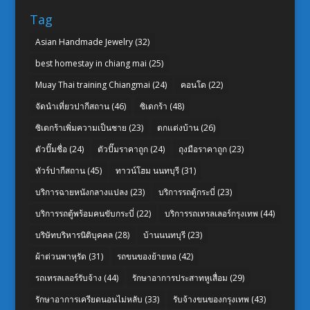
Tag
Asian Handmade Jewelry
(32)
best homestay in chiang mai
(25)
Muay Thai training Chiangmai
(24)
คอนโด
(22)
จัดนำเที่ยวปากีสถาน
(46)
ซิเดกร้า
(48)
ซิเดกร้าเพิ่มความเป็นชาย
(23)
ตกแต่งบ้าน
(26)
ตัวปั๊มชื่อ
(24)
ตัวปั๊มราคาถูก
(24)
ถุงมือราคาถูก
(23)
ทัวร์ปากีสถาน
(45)
ทาวน์โฮม นนทบุรี
(31)
บริการฉายหนังกลางแปลง
(23)
บริการรถตู้กระบี่
(23)
บริการรถตู้พร้อมคนขับกระบี่
(22)
บริการรถเทรลเลอร์กรุงเทพ
(44)
บริษัทบริหารนิติบุคคล
(28)
บ้านนนทบุรี
(23)
ผ้าต่วนพาหุรัด
(31)
รถขนของย้ายหอ
(42)
รถเทรลเลอร์รับจ้าง
(44)
รักษาอาการประสาทหูเสื่อม
(29)
รักษาอาการเครียดนอนไม่หลับ
(33)
รับจ้างขนของกรุงเทพ
(43)