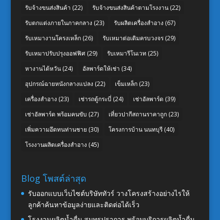
รับจ้างขนส่งสินค้า
(22)
รับจ้างขนส่งสินค้าตามโรงงาน
(22)
รับตกแต่งภายในภาคกลาง
(23)
รับผลิตเครื่องสำอาง
(67)
รับเหมางานโครงเหล็ก
(26)
รับเหมาต่อเติมครบวงจร
(29)
รับเหมาปรับปรุงออฟฟิศ
(29)
รับเหมารีโนเวท
(25)
หางานไต้หวัน
(24)
อัลพาร์ดให้เช่า
(34)
อุปกรณ์ฉายหนังกลางแปลง
(22)
เข็มเหล็ก
(23)
เครื่องสำอาง
(23)
เช่ารถตู้กระบี่
(24)
เช่าอัลพาร์ด
(39)
เช่าอัลพาร์ด พร้อมคนขับ
(27)
เที่ยวปากีสถานราคาถูก
(23)
เพิ่มความอึดทนท่านชาย
(30)
โครงการบ้าน นนทบุรี
(40)
โรงงานผลิตเครื่องสำอาง
(45)
Blog โพสต์ล่าสุด
รับออกแบบเว็บไซต์บริษัททัวร์ วางโครงสร้างอย่างไรให้
ลูกค้าค้นหาข้อมูลง่ายและติดต่อได้เร็ว
โรงงานผลิตน้ำดื่ม สมุทรปราการ พร้อมบริการผลิตน้ำดื่ม