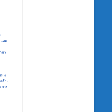
น
ง และ
หามา
นุ่ม
มเป็น
ละการ