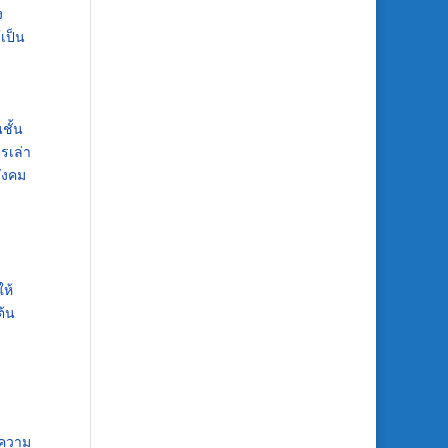
ง
เป็น
ชั้น
รเล่า
สังคม
ม
ห้
ต้น
างความ