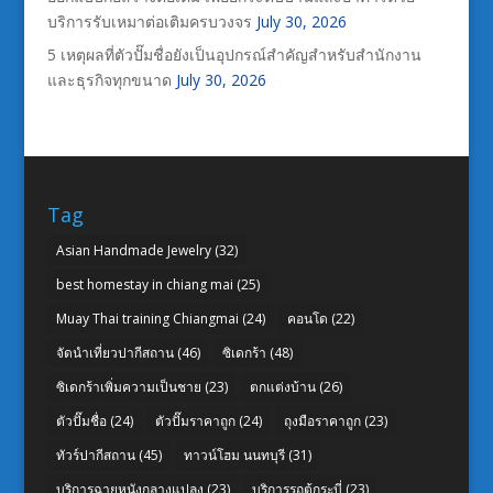
บริการรับเหมาต่อเติมครบวงจร
July 30, 2026
5 เหตุผลที่ตัวปั๊มชื่อยังเป็นอุปกรณ์สำคัญสำหรับสำนักงาน
และธุรกิจทุกขนาด
July 30, 2026
Tag
Asian Handmade Jewelry
(32)
best homestay in chiang mai
(25)
Muay Thai training Chiangmai
(24)
คอนโด
(22)
จัดนำเที่ยวปากีสถาน
(46)
ซิเดกร้า
(48)
ซิเดกร้าเพิ่มความเป็นชาย
(23)
ตกแต่งบ้าน
(26)
ตัวปั๊มชื่อ
(24)
ตัวปั๊มราคาถูก
(24)
ถุงมือราคาถูก
(23)
ทัวร์ปากีสถาน
(45)
ทาวน์โฮม นนทบุรี
(31)
บริการฉายหนังกลางแปลง
(23)
บริการรถตู้กระบี่
(23)