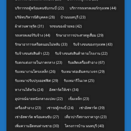
บริการรถตู้พร้อมคนขับกระบี่
(22)
บริการรถเทรลเลอร์กรุงเทพ
(44)
บริษัทบริหารนิติบุคคล
(28)
บ้านนนทบุรี
(23)
ผ้าต่วนพาหุรัด
(31)
รถขนของย้ายหอ
(42)
รถเทรลเลอร์รับจ้าง
(44)
รักษาอาการประสาทหูเสื่อม
(29)
รักษาอาการเครียดนอนไม่หลับ
(33)
รับจ้างขนของกรุงเทพ
(43)
รับจ้างขนส่งสินค้า
(22)
รับจ้างขนส่งสินค้าตามโรงงาน
(22)
รับตกแต่งภายในภาคกลาง
(23)
รับผลิตเครื่องสำอาง
(67)
รับเหมางานโครงเหล็ก
(26)
รับเหมาต่อเติมครบวงจร
(29)
รับเหมาปรับปรุงออฟฟิศ
(29)
รับเหมารีโนเวท
(25)
หางานไต้หวัน
(24)
อัลพาร์ดให้เช่า
(34)
อุปกรณ์ฉายหนังกลางแปลง
(22)
เข็มเหล็ก
(23)
เครื่องสำอาง
(23)
เช่ารถตู้กระบี่
(24)
เช่าอัลพาร์ด
(39)
เช่าอัลพาร์ด พร้อมคนขับ
(27)
เที่ยวปากีสถานราคาถูก
(23)
เพิ่มความอึดทนท่านชาย
(30)
โครงการบ้าน นนทบุรี
(40)