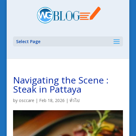
Select Page
Navigating the Scene :
Steak in Pattaya
by
osccare
|
Feb 18, 2026
|
ทั่วไป