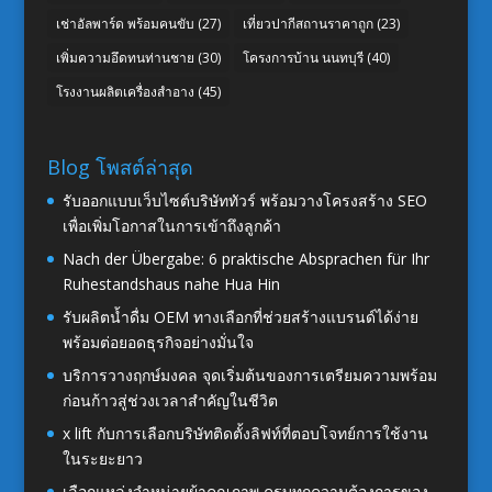
เช่าอัลพาร์ด พร้อมคนขับ
(27)
เที่ยวปากีสถานราคาถูก
(23)
เพิ่มความอึดทนท่านชาย
(30)
โครงการบ้าน นนทบุรี
(40)
โรงงานผลิตเครื่องสำอาง
(45)
Blog โพสต์ล่าสุด
รับออกแบบเว็บไซต์บริษัททัวร์ พร้อมวางโครงสร้าง SEO
เพื่อเพิ่มโอกาสในการเข้าถึงลูกค้า
Nach der Übergabe: 6 praktische Absprachen für Ihr
Ruhestandshaus nahe Hua Hin
รับผลิตน้ำดื่ม OEM ทางเลือกที่ช่วยสร้างแบรนด์ได้ง่าย
พร้อมต่อยอดธุรกิจอย่างมั่นใจ
บริการวางฤกษ์มงคล จุดเริ่มต้นของการเตรียมความพร้อม
ก่อนก้าวสู่ช่วงเวลาสำคัญในชีวิต
x lift กับการเลือกบริษัทติดตั้งลิฟท์ที่ตอบโจทย์การใช้งาน
ในระยะยาว
เลือกแหล่งจำหน่ายผ้าคุณภาพ ครบทุกความต้องการของ