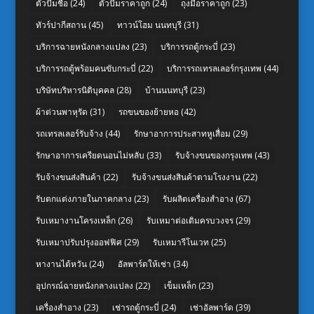
ตัวปั๊มชื่อ
(24)
ตัวปั๊มราคาถูก
(24)
ถุงมือราคาถูก
(23)
ทัวร์ปากีสถาน
(45)
ทาวน์โฮม นนทบุรี
(31)
บริการฉายหนังกลางแปลง
(23)
บริการรถตู้กระบี่
(23)
บริการรถตู้พร้อมคนขับกระบี่
(22)
บริการรถเทรลเลอร์กรุงเทพ
(44)
บริษัทบริหารนิติบุคคล
(28)
บ้านนนทบุรี
(23)
ผ้าต่วนพาหุรัด
(31)
รถขนของย้ายหอ
(42)
รถเทรลเลอร์รับจ้าง
(44)
รักษาอาการประสาทหูเสื่อม
(29)
รักษาอาการเครียดนอนไม่หลับ
(33)
รับจ้างขนของกรุงเทพ
(43)
รับจ้างขนส่งสินค้า
(22)
รับจ้างขนส่งสินค้าตามโรงงาน
(22)
รับตกแต่งภายในภาคกลาง
(23)
รับผลิตเครื่องสำอาง
(67)
รับเหมางานโครงเหล็ก
(26)
รับเหมาต่อเติมครบวงจร
(29)
รับเหมาปรับปรุงออฟฟิศ
(29)
รับเหมารีโนเวท
(25)
หางานไต้หวัน
(24)
อัลพาร์ดให้เช่า
(34)
อุปกรณ์ฉายหนังกลางแปลง
(22)
เข็มเหล็ก
(23)
เครื่องสำอาง
(23)
เช่ารถตู้กระบี่
(24)
เช่าอัลพาร์ด
(39)