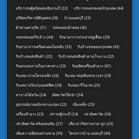
บริการรถตู้พร้อมคนขับกระบี่
(22)
บริการรถเทรลเลอร์กรุงเทพ
(44)
บริษัทบริหารนิติบุคคล
(28)
บ้านนนทบุรี
(23)
ผ้าต่วนพาหุรัด
(31)
รถขนของย้ายหอ
(42)
รถเทรลเลอร์รับจ้าง
(44)
รักษาอาการประสาทหูเสื่อม
(29)
รักษาอาการเครียดนอนไม่หลับ
(33)
รับจ้างขนของกรุงเทพ
(43)
รับจ้างขนส่งสินค้า
(22)
รับจ้างขนส่งสินค้าตามโรงงาน
(22)
รับตกแต่งภายในภาคกลาง
(23)
รับผลิตเครื่องสำอาง
(67)
รับเหมางานโครงเหล็ก
(26)
รับเหมาต่อเติมครบวงจร
(29)
รับเหมาปรับปรุงออฟฟิศ
(29)
รับเหมารีโนเวท
(25)
หางานไต้หวัน
(24)
อัลพาร์ดให้เช่า
(34)
อุปกรณ์ฉายหนังกลางแปลง
(22)
เข็มเหล็ก
(23)
เครื่องสำอาง
(23)
เช่ารถตู้กระบี่
(24)
เช่าอัลพาร์ด
(39)
เช่าอัลพาร์ด พร้อมคนขับ
(27)
เที่ยวปากีสถานราคาถูก
(23)
เพิ่มความอึดทนท่านชาย
(30)
โครงการบ้าน นนทบุรี
(40)