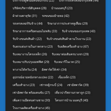
บริการรถตู้พร้อมคนขับกระบี่
(22)
บริการรถเทรลเลอร์กรุงเทพ
(44)
บริษัทบริหารนิติบุคคล
(28)
บ้านนนทบุรี
(23)
ผ้าต่วนพาหุรัด
(31)
รถขนของย้ายหอ
(42)
รถเทรลเลอร์รับจ้าง
(44)
รักษาอาการประสาทหูเสื่อม
(29)
รักษาอาการเครียดนอนไม่หลับ
(33)
รับจ้างขนของกรุงเทพ
(43)
รับจ้างขนส่งสินค้า
(22)
รับจ้างขนส่งสินค้าตามโรงงาน
(22)
รับตกแต่งภายในภาคกลาง
(23)
รับผลิตเครื่องสำอาง
(67)
รับเหมางานโครงเหล็ก
(26)
รับเหมาต่อเติมครบวงจร
(29)
รับเหมาปรับปรุงออฟฟิศ
(29)
รับเหมารีโนเวท
(25)
หางานไต้หวัน
(24)
อัลพาร์ดให้เช่า
(34)
อุปกรณ์ฉายหนังกลางแปลง
(22)
เข็มเหล็ก
(23)
เครื่องสำอาง
(23)
เช่ารถตู้กระบี่
(24)
เช่าอัลพาร์ด
(39)
เช่าอัลพาร์ด พร้อมคนขับ
(27)
เที่ยวปากีสถานราคาถูก
(23)
เพิ่มความอึดทนท่านชาย
(30)
โครงการบ้าน นนทบุรี
(40)
โรงงานผลิตเครื่องสำอาง
(45)