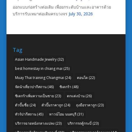
ออกแบบก่อสร้างต่อเติม เพื่อยกระดับบ้านและอาคารด้วย
บริการรับเหมาต่อเติมครบวงจร
July 30, 2026
Tag
Asian Handmade Jewelry
(32)
best homestay in chiang mai
(25)
Muay Thai training Chiangmai
(24)
คอนโด
(22)
จัดนำเที่ยวปากีสถาน
(46)
ซิเดกร้า
(48)
ซิเดกร้าเพิ่มความเป็นชาย
(23)
ตกแต่งบ้าน
(26)
ตัวปั๊มชื่อ
(24)
ตัวปั๊มราคาถูก
(24)
ถุงมือราคาถูก
(23)
ทัวร์ปากีสถาน
(45)
ทาวน์โฮม นนทบุรี
(31)
บริการฉายหนังกลางแปลง
(23)
บริการรถตู้กระบี่
(23)