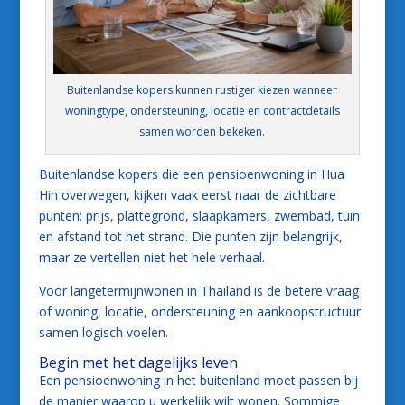
Buitenlandse kopers kunnen rustiger kiezen wanneer
woningtype, ondersteuning, locatie en contractdetails
samen worden bekeken.
Buitenlandse kopers die een pensioenwoning in Hua
Hin overwegen, kijken vaak eerst naar de zichtbare
punten: prijs, plattegrond, slaapkamers, zwembad, tuin
en afstand tot het strand. Die punten zijn belangrijk,
maar ze vertellen niet het hele verhaal.
Voor langetermijnwonen in Thailand is de betere vraag
of woning, locatie, ondersteuning en aankoopstructuur
samen logisch voelen.
Begin met het dagelijks leven
Een pensioenwoning in het buitenland moet passen bij
de manier waarop u werkelijk wilt wonen. Sommige