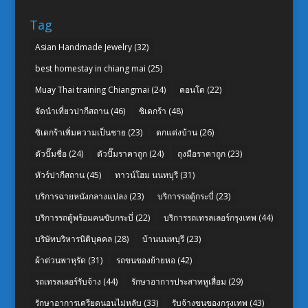
Tag
Asian Handmade Jewelry
(32)
best homestay in chiang mai
(25)
Muay Thai training Chiangmai
(24)
คอนโด
(22)
จัดนำเที่ยวปากีสถาน
(46)
ซิเดกร้า
(48)
ซิเดกร้าเพิ่มความเป็นชาย
(23)
ตกแต่งบ้าน
(26)
ตัวปั๊มชื่อ
(24)
ตัวปั๊มราคาถูก
(24)
ถุงมือราคาถูก
(23)
ทัวร์ปากีสถาน
(45)
ทาวน์โฮม นนทบุรี
(31)
บริการฉายหนังกลางแปลง
(23)
บริการรถตู้กระบี่
(23)
บริการรถตู้พร้อมคนขับกระบี่
(22)
บริการรถเทรลเลอร์กรุงเทพ
(44)
บริษัทบริหารนิติบุคคล
(28)
บ้านนนทบุรี
(23)
ผ้าต่วนพาหุรัด
(31)
รถขนของย้ายหอ
(42)
รถเทรลเลอร์รับจ้าง
(44)
รักษาอาการประสาทหูเสื่อม
(29)
รักษาอาการเครียดนอนไม่หลับ
(33)
รับจ้างขนของกรุงเทพ
(43)