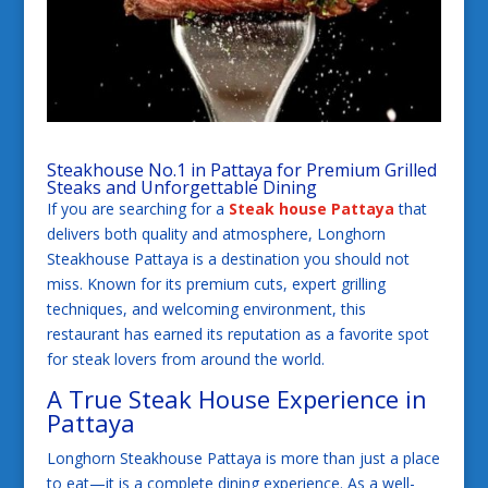
Steakhouse No.1 in Pattaya for Premium Grilled
Steaks and Unforgettable Dining
If you are searching for a
Steak house Pattaya
that
delivers both quality and atmosphere, Longhorn
Steakhouse Pattaya is a destination you should not
miss. Known for its premium cuts, expert grilling
techniques, and welcoming environment, this
restaurant has earned its reputation as a favorite spot
for steak lovers from around the world.
A True Steak House Experience in
Pattaya
Longhorn Steakhouse Pattaya is more than just a place
to eat—it is a complete dining experience. As a well-