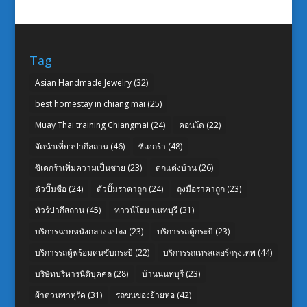
Tag
Asian Handmade Jewelry
(32)
best homestay in chiang mai
(25)
Muay Thai training Chiangmai
(24)
คอนโด
(22)
จัดนำเที่ยวปากีสถาน
(46)
ซิเดกร้า
(48)
ซิเดกร้าเพิ่มความเป็นชาย
(23)
ตกแต่งบ้าน
(26)
ตัวปั๊มชื่อ
(24)
ตัวปั๊มราคาถูก
(24)
ถุงมือราคาถูก
(23)
ทัวร์ปากีสถาน
(45)
ทาวน์โฮม นนทบุรี
(31)
บริการฉายหนังกลางแปลง
(23)
บริการรถตู้กระบี่
(23)
บริการรถตู้พร้อมคนขับกระบี่
(22)
บริการรถเทรลเลอร์กรุงเทพ
(44)
บริษัทบริหารนิติบุคคล
(28)
บ้านนนทบุรี
(23)
ผ้าต่วนพาหุรัด
(31)
รถขนของย้ายหอ
(42)