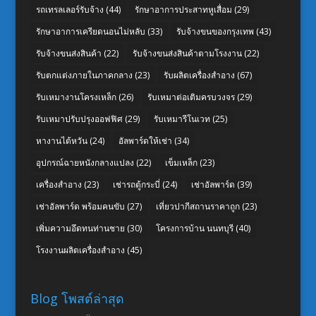
รถเทรลเลอร์รับจ้าง
(44)
รักษาอาการประสาทหูเสื่อม
(29)
รักษาอาการเครียดนอนไม่หลับ
(33)
รับจ้างขนของกรุงเทพ
(43)
รับจ้างขนส่งสินค้า
(22)
รับจ้างขนส่งสินค้าตามโรงงาน
(22)
รับตกแต่งภายในภาคกลาง
(23)
รับผลิตเครื่องสำอาง
(67)
รับเหมางานโครงเหล็ก
(26)
รับเหมาต่อเติมครบวงจร
(29)
รับเหมาปรับปรุงออฟฟิศ
(29)
รับเหมารีโนเวท
(25)
หางานไต้หวัน
(24)
อัลพาร์ดให้เช่า
(34)
อุปกรณ์ฉายหนังกลางแปลง
(22)
เข็มเหล็ก
(23)
เครื่องสำอาง
(23)
เช่ารถตู้กระบี่
(24)
เช่าอัลพาร์ด
(39)
เช่าอัลพาร์ด พร้อมคนขับ
(27)
เที่ยวปากีสถานราคาถูก
(23)
เพิ่มความอึดทนท่านชาย
(30)
โครงการบ้าน นนทบุรี
(40)
โรงงานผลิตเครื่องสำอาง
(45)
Blog โพสต์ล่าสุด