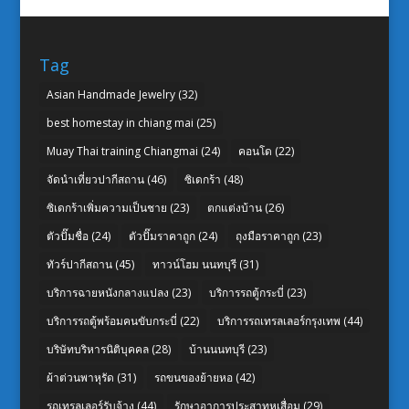
Tag
Asian Handmade Jewelry
(32)
best homestay in chiang mai
(25)
Muay Thai training Chiangmai
(24)
คอนโด
(22)
จัดนำเที่ยวปากีสถาน
(46)
ซิเดกร้า
(48)
ซิเดกร้าเพิ่มความเป็นชาย
(23)
ตกแต่งบ้าน
(26)
ตัวปั๊มชื่อ
(24)
ตัวปั๊มราคาถูก
(24)
ถุงมือราคาถูก
(23)
ทัวร์ปากีสถาน
(45)
ทาวน์โฮม นนทบุรี
(31)
บริการฉายหนังกลางแปลง
(23)
บริการรถตู้กระบี่
(23)
บริการรถตู้พร้อมคนขับกระบี่
(22)
บริการรถเทรลเลอร์กรุงเทพ
(44)
บริษัทบริหารนิติบุคคล
(28)
บ้านนนทบุรี
(23)
ผ้าต่วนพาหุรัด
(31)
รถขนของย้ายหอ
(42)
รถเทรลเลอร์รับจ้าง
(44)
รักษาอาการประสาทหูเสื่อม
(29)