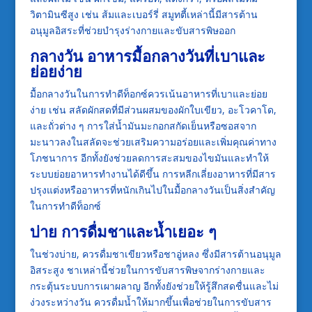
วิตามินซีสูง เช่น ส้มและเบอร์รี่ สมูทตี้เหล่านี้มีสารต้าน
อนุมูลอิสระที่ช่วยบำรุงร่างกายและขับสารพิษออก
กลางวัน อาหารมื้อกลางวันที่เบาและ
ย่อยง่าย
มื้อกลางวันในการทำดีท็อกซ์ควรเน้นอาหารที่เบาและย่อย
ง่าย เช่น สลัดผักสดที่มีส่วนผสมของผักใบเขียว, อะโวคาโด,
และถั่วต่าง ๆ การใส่น้ำมันมะกอกสกัดเย็นหรือซอสจาก
มะนาวลงในสลัดจะช่วยเสริมความอร่อยและเพิ่มคุณค่าทาง
โภชนาการ อีกทั้งยังช่วยลดการสะสมของไขมันและทำให้
ระบบย่อยอาหารทำงานได้ดีขึ้น การหลีกเลี่ยงอาหารที่มีสาร
ปรุงแต่งหรืออาหารที่หนักเกินไปในมื้อกลางวันเป็นสิ่งสำคัญ
ในการทำดีท็อกซ์
บ่าย การดื่มชาและน้ำเยอะ ๆ
ในช่วงบ่าย, ควรดื่มชาเขียวหรือชาอู่หลง ซึ่งมีสารต้านอนุมูล
อิสระสูง ชาเหล่านี้ช่วยในการขับสารพิษจากร่างกายและ
กระตุ้นระบบการเผาผลาญ อีกทั้งยังช่วยให้รู้สึกสดชื่นและไม่
ง่วงระหว่างวัน ควรดื่มน้ำให้มากขึ้นเพื่อช่วยในการขับสาร