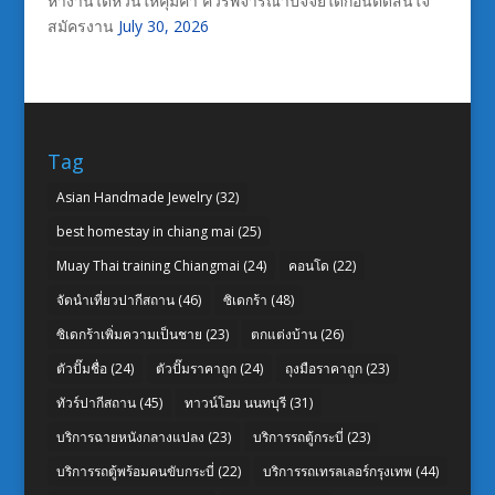
หางานไต้หวันให้คุ้มค่า ควรพิจารณาปัจจัยใดก่อนตัดสินใจ
สมัครงาน
July 30, 2026
Tag
Asian Handmade Jewelry
(32)
best homestay in chiang mai
(25)
Muay Thai training Chiangmai
(24)
คอนโด
(22)
จัดนำเที่ยวปากีสถาน
(46)
ซิเดกร้า
(48)
ซิเดกร้าเพิ่มความเป็นชาย
(23)
ตกแต่งบ้าน
(26)
ตัวปั๊มชื่อ
(24)
ตัวปั๊มราคาถูก
(24)
ถุงมือราคาถูก
(23)
ทัวร์ปากีสถาน
(45)
ทาวน์โฮม นนทบุรี
(31)
บริการฉายหนังกลางแปลง
(23)
บริการรถตู้กระบี่
(23)
บริการรถตู้พร้อมคนขับกระบี่
(22)
บริการรถเทรลเลอร์กรุงเทพ
(44)