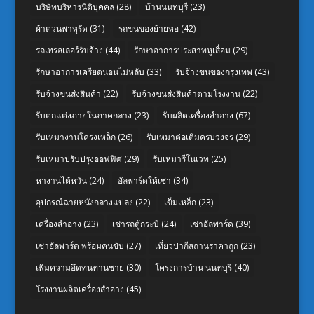
บริษัทบริหารนิติบุคคล
(28)
บ้านนนทบุรี
(23)
ผ้าต่วนพาหุรัด
(31)
รถขนของย้ายหอ
(42)
รถเทรลเลอร์รับจ้าง
(44)
รักษาอาการประสาทหูเสื่อม
(29)
รักษาอาการเครียดนอนไม่หลับ
(33)
รับจ้างขนของกรุงเทพ
(43)
รับจ้างขนส่งสินค้า
(22)
รับจ้างขนส่งสินค้าตามโรงงาน
(22)
รับตกแต่งภายในภาคกลาง
(23)
รับผลิตเครื่องสำอาง
(67)
รับเหมางานโครงเหล็ก
(26)
รับเหมาต่อเติมครบวงจร
(29)
รับเหมาปรับปรุงออฟฟิศ
(29)
รับเหมารีโนเวท
(25)
หางานไต้หวัน
(24)
อัลพาร์ดให้เช่า
(34)
อุปกรณ์ฉายหนังกลางแปลง
(22)
เข็มเหล็ก
(23)
เครื่องสำอาง
(23)
เช่ารถตู้กระบี่
(24)
เช่าอัลพาร์ด
(39)
เช่าอัลพาร์ด พร้อมคนขับ
(27)
เที่ยวปากีสถานราคาถูก
(23)
เพิ่มความอึดทนท่านชาย
(30)
โครงการบ้าน นนทบุรี
(40)
โรงงานผลิตเครื่องสำอาง
(45)