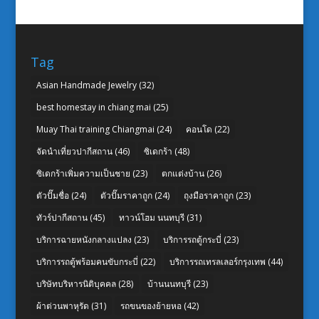
Tag
Asian Handmade Jewelry
(32)
best homestay in chiang mai
(25)
Muay Thai training Chiangmai
(24)
คอนโด
(22)
จัดนำเที่ยวปากีสถาน
(46)
ซิเดกร้า
(48)
ซิเดกร้าเพิ่มความเป็นชาย
(23)
ตกแต่งบ้าน
(26)
ตัวปั๊มชื่อ
(24)
ตัวปั๊มราคาถูก
(24)
ถุงมือราคาถูก
(23)
ทัวร์ปากีสถาน
(45)
ทาวน์โฮม นนทบุรี
(31)
บริการฉายหนังกลางแปลง
(23)
บริการรถตู้กระบี่
(23)
บริการรถตู้พร้อมคนขับกระบี่
(22)
บริการรถเทรลเลอร์กรุงเทพ
(44)
บริษัทบริหารนิติบุคคล
(28)
บ้านนนทบุรี
(23)
ผ้าต่วนพาหุรัด
(31)
รถขนของย้ายหอ
(42)