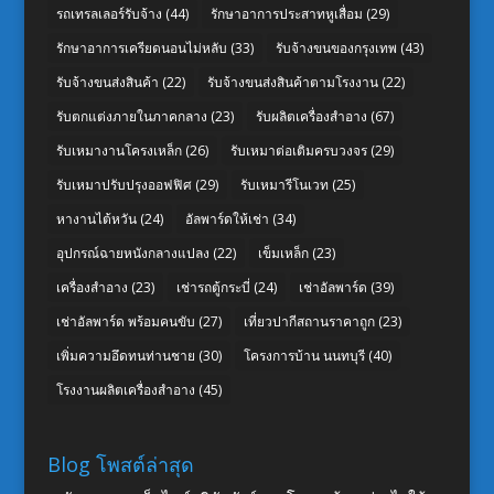
รถเทรลเลอร์รับจ้าง
(44)
รักษาอาการประสาทหูเสื่อม
(29)
รักษาอาการเครียดนอนไม่หลับ
(33)
รับจ้างขนของกรุงเทพ
(43)
รับจ้างขนส่งสินค้า
(22)
รับจ้างขนส่งสินค้าตามโรงงาน
(22)
รับตกแต่งภายในภาคกลาง
(23)
รับผลิตเครื่องสำอาง
(67)
รับเหมางานโครงเหล็ก
(26)
รับเหมาต่อเติมครบวงจร
(29)
รับเหมาปรับปรุงออฟฟิศ
(29)
รับเหมารีโนเวท
(25)
หางานไต้หวัน
(24)
อัลพาร์ดให้เช่า
(34)
อุปกรณ์ฉายหนังกลางแปลง
(22)
เข็มเหล็ก
(23)
เครื่องสำอาง
(23)
เช่ารถตู้กระบี่
(24)
เช่าอัลพาร์ด
(39)
เช่าอัลพาร์ด พร้อมคนขับ
(27)
เที่ยวปากีสถานราคาถูก
(23)
เพิ่มความอึดทนท่านชาย
(30)
โครงการบ้าน นนทบุรี
(40)
โรงงานผลิตเครื่องสำอาง
(45)
Blog โพสต์ล่าสุด