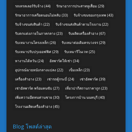
รถเทรลเลอร์รับจ้าง
(44)
รักษาอาการประสาทหูเสื่อม
(29)
รักษาอาการเครียดนอนไม่หลับ
(33)
รับจ้างขนของกรุงเทพ
(43)
รับจ้างขนส่งสินค้า
(22)
รับจ้างขนส่งสินค้าตามโรงงาน
(22)
รับตกแต่งภายในภาคกลาง
(23)
รับผลิตเครื่องสำอาง
(67)
รับเหมางานโครงเหล็ก
(26)
รับเหมาต่อเติมครบวงจร
(29)
รับเหมาปรับปรุงออฟฟิศ
(29)
รับเหมารีโนเวท
(25)
หางานไต้หวัน
(24)
อัลพาร์ดให้เช่า
(34)
อุปกรณ์ฉายหนังกลางแปลง
(22)
เข็มเหล็ก
(23)
เครื่องสำอาง
(23)
เช่ารถตู้กระบี่
(24)
เช่าอัลพาร์ด
(39)
เช่าอัลพาร์ด พร้อมคนขับ
(27)
เที่ยวปากีสถานราคาถูก
(23)
เพิ่มความอึดทนท่านชาย
(30)
โครงการบ้าน นนทบุรี
(40)
โรงงานผลิตเครื่องสำอาง
(45)
Blog โพสต์ล่าสุด