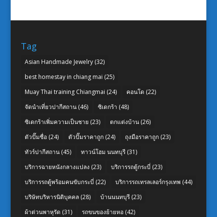
Tag
Asian Handmade Jewelry
(32)
best homestay in chiang mai
(25)
Muay Thai training Chiangmai
(24)
คอนโด
(22)
จัดนำเที่ยวปากีสถาน
(46)
ซิเดกร้า
(48)
ซิเดกร้าเพิ่มความเป็นชาย
(23)
ตกแต่งบ้าน
(26)
ตัวปั๊มชื่อ
(24)
ตัวปั๊มราคาถูก
(24)
ถุงมือราคาถูก
(23)
ทัวร์ปากีสถาน
(45)
ทาวน์โฮม นนทบุรี
(31)
บริการฉายหนังกลางแปลง
(23)
บริการรถตู้กระบี่
(23)
บริการรถตู้พร้อมคนขับกระบี่
(22)
บริการรถเทรลเลอร์กรุงเทพ
(44)
บริษัทบริหารนิติบุคคล
(28)
บ้านนนทบุรี
(23)
ผ้าต่วนพาหุรัด
(31)
รถขนของย้ายหอ
(42)