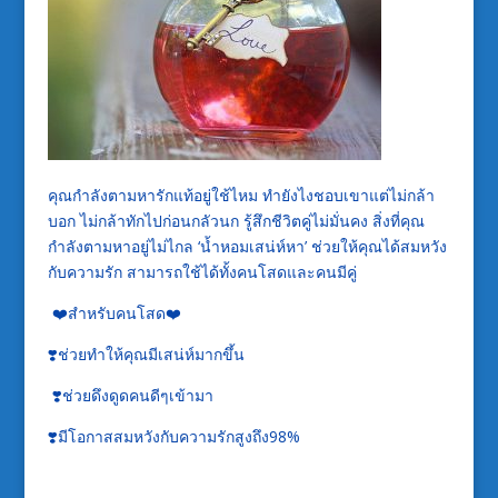
คุณกำลังตามหารักแท้อยู่ใช้ไหม ทำยังไงชอบเขาแต่ไม่กล้า
บอก ไม่กล้าทักไปก่อนกลัวนก รู้สึกชีวิตคู่ไม่มั่นคง สิ่งที่คุณ
กำลังตามหาอยู่ไม่ไกล ‘น้ำหอมเสน่ห์หา’ ช่วยให้คุณได้สมหวัง
กับความรัก สามารถใช้ได้ทั้งคนโสดและคนมีคู่
❤️สำหรับคนโสด❤️
❣️ช่วยทำให้คุณมีเสน่ห์มากขึ้น
❣️ช่วยดึงดูดคนดีๆเข้ามา
❣️มีโอกาสสมหวังกับความรักสูงถึง98%