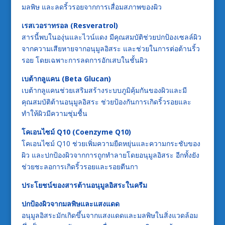
มลพิษ และลดริ้วรอยจากการเสื่อมสภาพของผิว
เรสเวอราทรอล (Resveratrol)
สารนี้พบในองุ่นและไวน์แดง มีคุณสมบัติช่วยปกป้องเซลล์ผิว
จากความเสียหายจากอนุมูลอิสระ และช่วยในการต่อต้านริ้ว
รอย โดยเฉพาะการลดการอักเสบในชั้นผิว
เบต้ากลูแคน (Beta Glucan)
เบต้ากลูแคนช่วยเสริมสร้างระบบภูมิคุ้มกันของผิวและมี
คุณสมบัติต้านอนุมูลอิสระ ช่วยป้องกันการเกิดริ้วรอยและ
ทำให้ผิวมีความชุ่มชื้น
โคเอนไซม์ Q10 (Coenzyme Q10)
โคเอนไซม์ Q10 ช่วยเพิ่มความยืดหยุ่นและความกระชับของ
ผิว และปกป้องผิวจากการถูกทำลายโดยอนุมูลอิสระ อีกทั้งยัง
ช่วยชะลอการเกิดริ้วรอยและรอยตีนกา
ประโยชน์ของสารต้านอนุมูลอิสระในครีม
ปกป้องผิวจากมลพิษและแสงแดด
อนุมูลอิสระมักเกิดขึ้นจากแสงแดดและมลพิษในสิ่งแวดล้อม