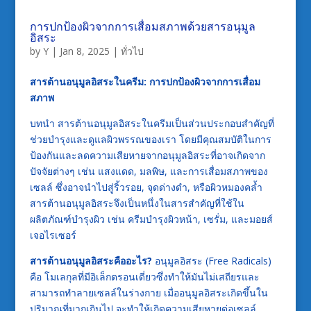
การปกป้องผิวจากการเสื่อมสภาพด้วยสารอนุมูล
อิสระ
by
Y
|
Jan 8, 2025
|
ทั่วไป
สารต้านอนุมูลอิสระในครีม: การปกป้องผิวจากการเสื่อม
สภาพ
บทนำ สารต้านอนุมูลอิสระในครีมเป็นส่วนประกอบสำคัญที่
ช่วยบำรุงและดูแลผิวพรรณของเรา โดยมีคุณสมบัติในการ
ป้องกันและลดความเสียหายจากอนุมูลอิสระที่อาจเกิดจาก
ปัจจัยต่างๆ เช่น แสงแดด, มลพิษ, และการเสื่อมสภาพของ
เซลล์ ซึ่งอาจนำไปสู่ริ้วรอย, จุดด่างดำ, หรือผิวหมองคล้ำ
สารต้านอนุมูลอิสระจึงเป็นหนึ่งในสารสำคัญที่ใช้ใน
ผลิตภัณฑ์บำรุงผิว เช่น ครีมบำรุงผิวหน้า, เซรั่ม, และมอยส์
เจอไรเซอร์
สารต้านอนุมูลอิสระคืออะไร?
อนุมูลอิสระ (Free Radicals)
คือ โมเลกุลที่มีอิเล็กตรอนเดี่ยวซึ่งทำให้มันไม่เสถียรและ
สามารถทำลายเซลล์ในร่างกาย เมื่ออนุมูลอิสระเกิดขึ้นใน
ปริมาณที่มากเกินไป จะทำให้เกิดความเสียหายต่อเซลล์