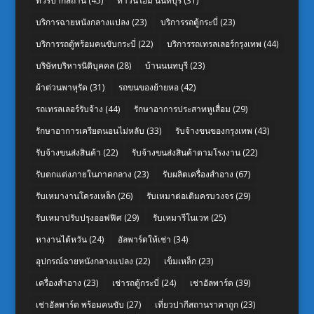
ทัวร์ปากีสถาน
(45)
ทาวน์โฮม นนทบุรี
(31)
บริการฉายหนังกลางแปลง
(23)
บริการรถตู้กระบี่
(23)
บริการรถตู้พร้อมคนขับกระบี่
(22)
บริการรถเทรลเลอร์กรุงเทพ
(44)
บริษัทบริหารนิติบุคคล
(28)
บ้านนนทบุรี
(23)
ผ้าต่วนพาหุรัด
(31)
รถขนของย้ายหอ
(42)
รถเทรลเลอร์รับจ้าง
(44)
รักษาอาการประสาทหูเสื่อม
(29)
รักษาอาการเครียดนอนไม่หลับ
(33)
รับจ้างขนของกรุงเทพ
(43)
รับจ้างขนส่งสินค้า
(22)
รับจ้างขนส่งสินค้าตามโรงงาน
(22)
รับตกแต่งภายในภาคกลาง
(23)
รับผลิตเครื่องสำอาง
(67)
รับเหมางานโครงเหล็ก
(26)
รับเหมาต่อเติมครบวงจร
(29)
รับเหมาปรับปรุงออฟฟิศ
(29)
รับเหมารีโนเวท
(25)
หางานไต้หวัน
(24)
อัลพาร์ดให้เช่า
(34)
อุปกรณ์ฉายหนังกลางแปลง
(22)
เข็มเหล็ก
(23)
เครื่องสำอาง
(23)
เช่ารถตู้กระบี่
(24)
เช่าอัลพาร์ด
(39)
เช่าอัลพาร์ด พร้อมคนขับ
(27)
เที่ยวปากีสถานราคาถูก
(23)