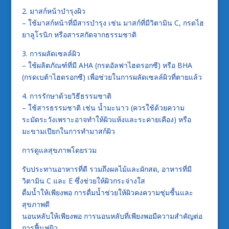
2. มาสก์หน้าบำรุงผิว
– ใช้มาสก์หน้าที่มีสารบำรุง เช่น มาสก์ที่มีวิตามิน C, กรดไฮ
ยาลูโรนิก หรือสารสกัดจากธรรมชาติ
3. การผลัดเซลล์ผิว
– ใช้ผลิตภัณฑ์ที่มี AHA (กรดอัลฟาไฮดรอกซี) หรือ BHA
(กรดเบต้าไฮดรอกซี) เพื่อช่วยในการผลัดเซลล์ผิวที่ตายแล้ว
4. การรักษาด้วยวิธีธรรมชาติ
– ใช้สารธรรมชาติ เช่น น้ำมะนาว (ควรใช้ด้วยความ
ระมัดระวังเพราะอาจทำให้ผิวแห้งและระคายเคือง) หรือ
มะขามเปียกในการทำมาสก์ผิว
การดูแลสุขภาพโดยรวม
รับประทานอาหารที่ดี รวมถึงผลไม้และผักสด, อาหารที่มี
วิตามิน C และ E ซึ่งช่วยให้ผิวกระจ่างใส
ดื่มน้ำให้เพียงพอ การดื่มน้ำช่วยให้ผิวคงความชุ่มชื้นและ
สุขภาพดี
นอนหลับให้เพียงพอ การนอนหลับที่เพียงพอมีความสำคัญต่อ
การฟื้นฟูผิว