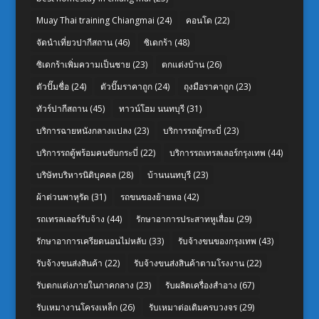
Muay Thai training Chiangmai
(24)
คอนโด
(22)
จัดนำเที่ยวปากีสถาน
(46)
ซิเดกร้า
(48)
ซิเดกร้าเพิ่มความเป็นชาย
(23)
ตกแต่งบ้าน
(26)
ตัวปั๊มชื่อ
(24)
ตัวปั๊มราคาถูก
(24)
ถุงมือราคาถูก
(23)
ทัวร์ปากีสถาน
(45)
ทาวน์โฮม นนทบุรี
(31)
บริการฉายหนังกลางแปลง
(23)
บริการรถตู้กระบี่
(23)
บริการรถตู้พร้อมคนขับกระบี่
(22)
บริการรถเทรลเลอร์กรุงเทพ
(44)
บริษัทบริหารนิติบุคคล
(28)
บ้านนนทบุรี
(23)
ผ้าต่วนพาหุรัด
(31)
รถขนของย้ายหอ
(42)
รถเทรลเลอร์รับจ้าง
(44)
รักษาอาการประสาทหูเสื่อม
(29)
รักษาอาการเครียดนอนไม่หลับ
(33)
รับจ้างขนของกรุงเทพ
(43)
รับจ้างขนส่งสินค้า
(22)
รับจ้างขนส่งสินค้าตามโรงงาน
(22)
รับตกแต่งภายในภาคกลาง
(23)
รับผลิตเครื่องสำอาง
(67)
รับเหมางานโครงเหล็ก
(26)
รับเหมาต่อเติมครบวงจร
(29)