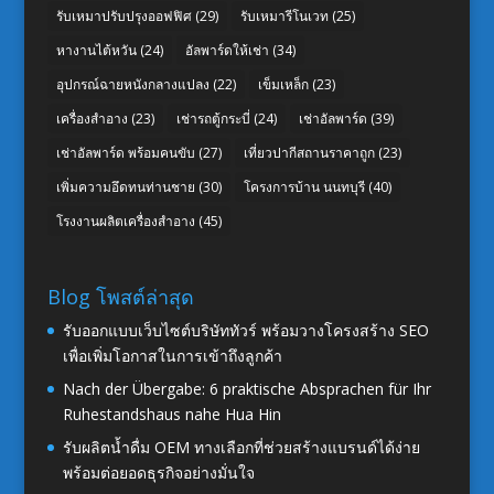
รับเหมาปรับปรุงออฟฟิศ
(29)
รับเหมารีโนเวท
(25)
หางานไต้หวัน
(24)
อัลพาร์ดให้เช่า
(34)
อุปกรณ์ฉายหนังกลางแปลง
(22)
เข็มเหล็ก
(23)
เครื่องสำอาง
(23)
เช่ารถตู้กระบี่
(24)
เช่าอัลพาร์ด
(39)
เช่าอัลพาร์ด พร้อมคนขับ
(27)
เที่ยวปากีสถานราคาถูก
(23)
เพิ่มความอึดทนท่านชาย
(30)
โครงการบ้าน นนทบุรี
(40)
โรงงานผลิตเครื่องสำอาง
(45)
Blog โพสต์ล่าสุด
รับออกแบบเว็บไซต์บริษัททัวร์ พร้อมวางโครงสร้าง SEO
เพื่อเพิ่มโอกาสในการเข้าถึงลูกค้า
Nach der Übergabe: 6 praktische Absprachen für Ihr
Ruhestandshaus nahe Hua Hin
รับผลิตน้ำดื่ม OEM ทางเลือกที่ช่วยสร้างแบรนด์ได้ง่าย
พร้อมต่อยอดธุรกิจอย่างมั่นใจ