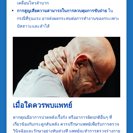
เคลื่อนไหวลำบาก
การสูญเสียความสามารถในการควบคุมการขับถ่าย
ใน
กรณีที่รุนแรง อาจส่งผลกระทบต่อการทำงานของกระเพาะ
ปัสสาวะและลำไส้
เมื่อใดควรพบแพทย์
หากคุณมีอาการปวดหลังเรื้อรัง หรืออาการผิดปกติอื่นๆ ที่
เกี่ยวข้องกับกระดูกสันหลัง ควรปรึกษาแพทย์เพื่อรับการตรวจ
วินิจฉัยและรักษาอย่างทันท่วงที แพทย์จะทำการตรวจร่างกาย