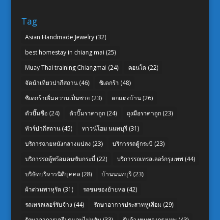
Tag
Asian Handmade Jewelry
(32)
best homestay in chiang mai
(25)
Muay Thai training Chiangmai
(24)
คอนโด
(22)
จัดนำเที่ยวปากีสถาน
(46)
ซิเดกร้า
(48)
ซิเดกร้าเพิ่มความเป็นชาย
(23)
ตกแต่งบ้าน
(26)
ตัวปั๊มชื่อ
(24)
ตัวปั๊มราคาถูก
(24)
ถุงมือราคาถูก
(23)
ทัวร์ปากีสถาน
(45)
ทาวน์โฮม นนทบุรี
(31)
บริการฉายหนังกลางแปลง
(23)
บริการรถตู้กระบี่
(23)
บริการรถตู้พร้อมคนขับกระบี่
(22)
บริการรถเทรลเลอร์กรุงเทพ
(44)
บริษัทบริหารนิติบุคคล
(28)
บ้านนนทบุรี
(23)
ผ้าต่วนพาหุรัด
(31)
รถขนของย้ายหอ
(42)
รถเทรลเลอร์รับจ้าง
(44)
รักษาอาการประสาทหูเสื่อม
(29)
รักษาอาการเครียดนอนไม่หลับ
(33)
รับจ้างขนของกรุงเทพ
(43)