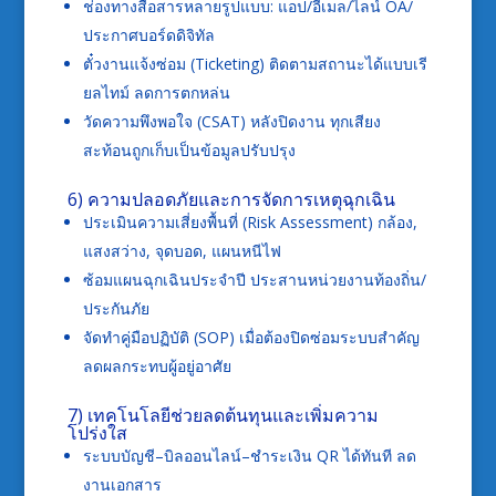
ช่องทางสื่อสารหลายรูปแบบ: แอป/อีเมล/ไลน์ OA/
ประกาศบอร์ดดิจิทัล
ตั๋วงานแจ้งซ่อม (Ticketing) ติดตามสถานะได้แบบเรี
ยลไทม์ ลดการตกหล่น
วัดความพึงพอใจ (CSAT) หลังปิดงาน ทุกเสียง
สะท้อนถูกเก็บเป็นข้อมูลปรับปรุง
6) ความปลอดภัยและการจัดการเหตุฉุกเฉิน
ประเมินความเสี่ยงพื้นที่ (Risk Assessment) กล้อง,
แสงสว่าง, จุดบอด, แผนหนีไฟ
ซ้อมแผนฉุกเฉินประจำปี ประสานหน่วยงานท้องถิ่น/
ประกันภัย
จัดทำคู่มือปฏิบัติ (SOP) เมื่อต้องปิดซ่อมระบบสำคัญ
ลดผลกระทบผู้อยู่อาศัย
7) เทคโนโลยีช่วยลดต้นทุนและเพิ่มความ
โปร่งใส
ระบบบัญชี–บิลออนไลน์–ชำระเงิน QR ได้ทันที ลด
งานเอกสาร