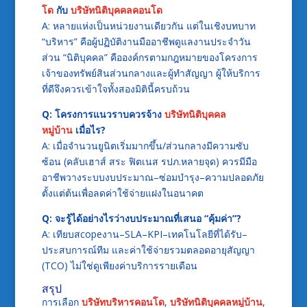
โด
กับ
บริษัทนิติบุคคลคอนโด
A: หลายแห่งเป็นหน่วยงานเดียวกัน แต่ในเชิงบทบาท
“บริหาร” คือผู้ปฏิบัติงานมืออาชีพดูแลงานประจำวัน
ส่วน “นิติบุคคล” คือองค์กรตามกฎหมายของโครงการ
เจ้าของทรัพย์สินส่วนกลางและผู้ทำสัญญา ผู้ให้บริการ
ที่ดีจึงควรเข้าใจทั้งสองมิตินี้ครบถ้วน
Q: โครงการแนวราบควรจ้าง
บริษัทนิติบุคคล
หมู่บ้าน
เมื่อไร?
A: เมื่อจำนวนยูนิตเริ่มมากขึ้น/ส่วนกลางมีความซับ
ซ้อน (คลับเฮาส์ สระ ฟิตเนส รปภ.หลายจุด) ควรมีมือ
อาชีพวางระบบงบประมาณ–ซ่อมบำรุง–ความปลอดภัย
ตั้งแต่ต้นเพื่อลดค่าใช้จ่ายแฝงในอนาคต
Q: จะรู้ได้อย่างไรว่างบประมาณที่เสนอ “คุ้มค่า”?
A: เทียบสcopeงาน–SLA–KPI–เทคโนโลยีที่ได้รับ–
ประสบการณ์ทีม และค่าใช้จ่ายรวมตลอดอายุสัญญา
(TCO) ไม่ใช่ดูเพียงค่าบริการรายเดือน
สรุป
การเลือก
บริษัทบริหารคอนโด
,
บริษัทนิติบุคคลหมู่บ้าน
,