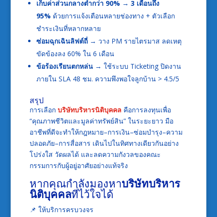
เก็บค่าส่วนกลางต่ำกว่า 90% → 3 เดือนถึง
95%
ด้วยการแจ้งเตือนหลายช่องทาง + ตัวเลือก
ชำระเงินที่หลากหลาย
ซ่อมฉุกเฉินลิฟต์ถี่
→ วาง PM รายไตรมาส ลดเหตุ
ขัดข้องลง 60% ใน 6 เดือน
ข้อร้องเรียนตกหล่น
→ ใช้ระบบ Ticketing ปิดงาน
ภายใน SLA 48 ชม. ความพึงพอใจลูกบ้าน > 4.5/5
สรุป
การเลือก
บริษัทบริหารนิติบุคคล
คือการลงทุนเพื่อ
“คุณภาพชีวิตและมูลค่าทรัพย์สิน” ในระยะยาว มือ
อาชีพที่ดีจะทำให้กฎหมาย–การเงิน–ซ่อมบำรุง–ความ
ปลอดภัย–การสื่อสาร เดินไปในทิศทางเดียวกันอย่าง
โปร่งใส วัดผลได้ และลดความกังวลของคณะ
กรรมการกับผู้อยู่อาศัยอย่างแท้จริง
หากคุณกำลังมองหา
บริษัทบริหาร
นิติบุคคล
ที่ไว้ใจได้
📌 ให้บริการครบวงจร