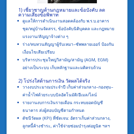
1) เชี่ยวชาญด้านกฎหมายและข้อบังคับ ลด
ความเสี่ยงข้อพิพาท
ดูแลให้การดำเนินงานสอดคล้องกับ พ.ร.บ.อาคาร
ชุด/หมู่บ้านจัดสรร, ข้อบังคับนิติบุคคล และกฎหมาย
แรงงาน/สัญญาจ้างต่าง ๆ
ร่าง/ทบทวนสัญญาผู้รับเหมา–ซัพพลายเออร์ ป้องกัน
เงื่อนไขเสียเปรียบ
บริหารประชุมใหญ่วิสามัญ/สามัญ (AGM, EGM)
อย่างเป็นระบบ เก็บหลักฐานและมติครบถ้วน
2) โปร่งใสด้านการเงิน วัดผลได้จริง
วางงบประมาณประจำปี เก็บค่าส่วนกลาง–กองทุน–
ค่าน้ำไฟด้วยระบบบิลอัตโนมัติ/อีเมล/ไลน์
รายงานงบการเงินรายเดือน กระทบยอดบัญชี
ธนาคาร ส่งผู้สอบบัญชีตามกำหนด
ดัชนีวัดผล (KPI) ที่ชัดเจน: อัตราเก็บค่าส่วนกลาง,
ลูกหนี้ค้างชำระ, ค่าใช้จ่ายซ่อมบำรุงต่อยูนิต ฯลฯ