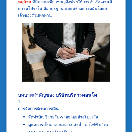
หมู่บ้าน
ที่มีความเชี่ยวชาญจึงช่วยให้การดำเนินงานมี
ความโปร่งใส มีมาตรฐาน และสร้างความมั่นใจแก่
เจ้าของร่วมทุกท่าน
บทบาทสำคัญของ
บริษัทบริหารคอนโด
การจัดการด้านการเงิน
จัดทำบัญชีรายรับ-รายจ่ายอย่างโปร่งใส
ดูแลการเก็บค่าส่วนกลาง ค่าน้ำ ค่าไฟฟ้าส่วน