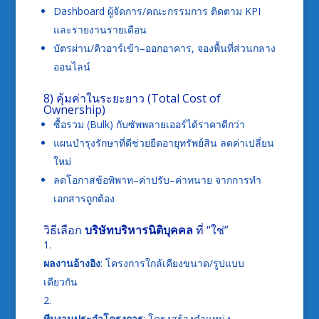
Dashboard ผู้จัดการ/คณะกรรมการ ติดตาม KPI
และรายงานรายเดือน
บัตรผ่าน/คิวอาร์เข้า–ออกอาคาร, จองพื้นที่ส่วนกลาง
ออนไลน์
8) คุ้มค่าในระยะยาว (Total Cost of
Ownership)
ซื้อรวม (Bulk) กับซัพพลายเออร์ได้ราคาดีกว่า
แผนบำรุงรักษาที่ดีช่วยยืดอายุทรัพย์สิน ลดค่าเปลี่ยน
ใหม่
ลดโอกาสข้อพิพาท–ค่าปรับ–ค่าทนาย จากการทำ
เอกสารถูกต้อง
วิธีเลือก
บริษัทบริหารนิติบุคคล
ที่ “ใช่”
ผลงานอ้างอิง
: โครงการใกล้เคียงขนาด/รูปแบบ
เดียวกัน
ทีมงานประจำโครงการ
: โครงสร้างตำแหน่ง,