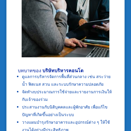
บทบาทของ
บริษัทบริหารคอนโด
ดูแลการบริหารจัดการพื้นที่ส่วนกลาง เช่น สระว่าย
น้ำ ฟิตเนส สวน และระบบรักษาความปลอดภัย
จัดทำงบประมาณการใช้จ่ายและรายงานการเงินให้
กับเจ้าของร่วม
ประสานงานกับนิติบุคคลและผู้พักอาศัย เพื่อแก้ไข
ปัญหาที่เกิดขึ้นอย่างเป็นระบบ
วางแผนบำรุงรักษาอาคารและอุปกรณ์ต่าง ๆ ให้ใช้
งานได้อย่างมีประสิทธิภาพ