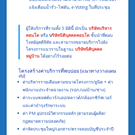
แจ้งเตือนน้ำรั่ว–ไฟดับ, e-Voting ในที่ประชุม
ผู้ให้บริการที่รวมทั้ง 5 มิตินี้ มักเป็น
บริษัทบริหาร
คอนโด
หรือ
บ
ริษัทนิติบุคคลคอนโด
ชั้นนำที่ตอบ
โจทย์ยุคดิจิทัล และสามารถขยายบริการไปยัง
โครงการแนวราบในฐานะ
บริษัทนิติบุคคล
หมู่บ้าน
ได้อย่างไร้รอยต่อ
โครงสร้างค่าบริการที่พบบ่อย (แนวทางวางแผน
งบ)
ค่าบริหารรายเดือนตามขนาดโครงการ/ยูนิต + ค่า
พนักงานประจำหน่วยงาน (รปภ./แม่บ้าน/ช่าง)
ค่าระบบซอฟต์แวร์/แอป/คลาวด์/กล้อง/เซิร์ฟเวอร์
และค่าบำรุงรักษาระบบ
ค่า PM อุปกรณ์วิศวกรรมหลัก (ตามรอบผู้ผลิต/
กฎหมายความปลอดภัย)
ค่าจัดประชุมใหญ่/เอกสาร/ตรวจสอบบัญชีประจำปี