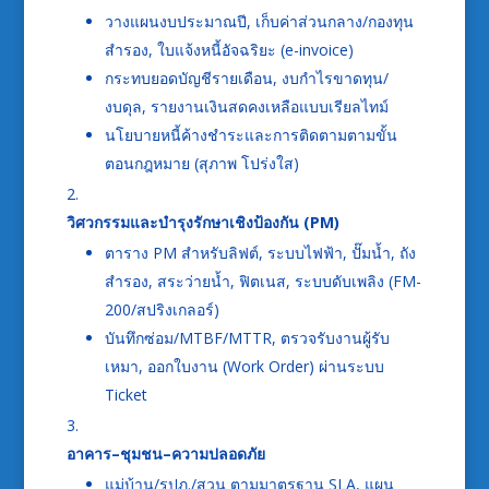
วางแผนงบประมาณปี, เก็บค่าส่วนกลาง/กองทุน
สำรอง, ใบแจ้งหนี้อัจฉริยะ (e-invoice)
กระทบยอดบัญชีรายเดือน, งบกำไรขาดทุน/
งบดุล, รายงานเงินสดคงเหลือแบบเรียลไทม์
นโยบายหนี้ค้างชำระและการติดตามตามขั้น
ตอนกฎหมาย (สุภาพ โปร่งใส)
วิศวกรรมและบำรุงรักษาเชิงป้องกัน (PM)
ตาราง PM สำหรับลิฟต์, ระบบไฟฟ้า, ปั๊มน้ำ, ถัง
สำรอง, สระว่ายน้ำ, ฟิตเนส, ระบบดับเพลิง (FM-
200/สปริงเกลอร์)
บันทึกซ่อม/MTBF/MTTR, ตรวจรับงานผู้รับ
เหมา, ออกใบงาน (Work Order) ผ่านระบบ
Ticket
อาคาร–ชุมชน–ความปลอดภัย
แม่บ้าน/รปภ./สวน ตามมาตรฐาน SLA, แผน