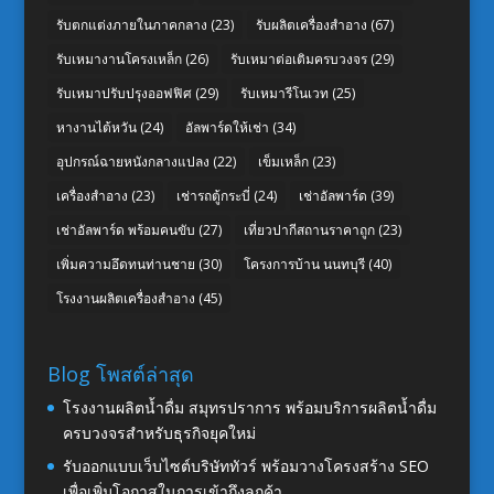
รับตกแต่งภายในภาคกลาง
(23)
รับผลิตเครื่องสำอาง
(67)
รับเหมางานโครงเหล็ก
(26)
รับเหมาต่อเติมครบวงจร
(29)
รับเหมาปรับปรุงออฟฟิศ
(29)
รับเหมารีโนเวท
(25)
หางานไต้หวัน
(24)
อัลพาร์ดให้เช่า
(34)
อุปกรณ์ฉายหนังกลางแปลง
(22)
เข็มเหล็ก
(23)
เครื่องสำอาง
(23)
เช่ารถตู้กระบี่
(24)
เช่าอัลพาร์ด
(39)
เช่าอัลพาร์ด พร้อมคนขับ
(27)
เที่ยวปากีสถานราคาถูก
(23)
เพิ่มความอึดทนท่านชาย
(30)
โครงการบ้าน นนทบุรี
(40)
โรงงานผลิตเครื่องสำอาง
(45)
Blog โพสต์ล่าสุด
โรงงานผลิตน้ำดื่ม สมุทรปราการ พร้อมบริการผลิตน้ำดื่ม
ครบวงจรสำหรับธุรกิจยุคใหม่
รับออกแบบเว็บไซต์บริษัททัวร์ พร้อมวางโครงสร้าง SEO
เพื่อเพิ่มโอกาสในการเข้าถึงลูกค้า