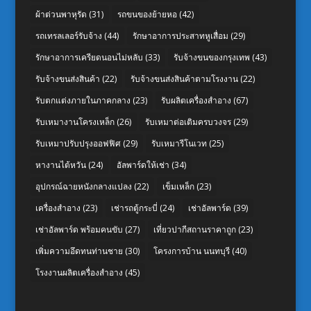
ผ้าต่วนพาหุรัด
(31)
รถขนของย้ายหอ
(42)
รถเทรลเลอร์รับจ้าง
(44)
รักษาอาการประสาทหูเสื่อม
(29)
รักษาอาการเครียดนอนไม่หลับ
(33)
รับจ้างขนของกรุงเทพ
(43)
รับจ้างขนส่งสินค้า
(22)
รับจ้างขนส่งสินค้าตามโรงงาน
(22)
รับตกแต่งภายในภาคกลาง
(23)
รับผลิตเครื่องสำอาง
(67)
รับเหมางานโครงเหล็ก
(26)
รับเหมาต่อเติมครบวงจร
(29)
รับเหมาปรับปรุงออฟฟิศ
(29)
รับเหมารีโนเวท
(25)
หางานไต้หวัน
(24)
อัลพาร์ดให้เช่า
(34)
อุปกรณ์ฉายหนังกลางแปลง
(22)
เข็มเหล็ก
(23)
เครื่องสำอาง
(23)
เช่ารถตู้กระบี่
(24)
เช่าอัลพาร์ด
(39)
เช่าอัลพาร์ด พร้อมคนขับ
(27)
เที่ยวปากีสถานราคาถูก
(23)
เพิ่มความอึดทนท่านชาย
(30)
โครงการบ้าน นนทบุรี
(40)
โรงงานผลิตเครื่องสำอาง
(45)