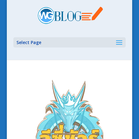
Select Page