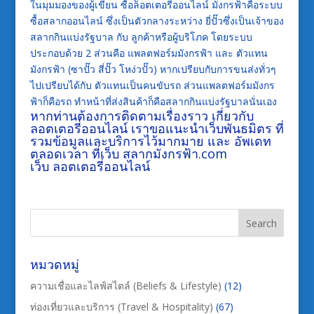
ในมุมมองของผู้เขียน ซื้อล็อตเตอรี่ออนไลน์ มังกรฟ้าคือระบบ
ซื้อสลากออนไลน์ ซึ่งเป็นตัวกลางระหว่าง ยี่ปั๊วซึ่งเป็นเจ้าของ
สลากกินแบ่งรัฐบาล กับ ลูกค้าหรือผู้บริโภค โดยระบบ
ประกอบด้วย 2 ส่วนคือ แพลตฟอร์มมังกรฟ้า และ ตัวแทน
มังกรฟ้า (ซาปั๊ว สี่ปั๊ว โหง่วปั๊ว) หากเปรียบกับการขนส่งทั่วๆ
ไปเปรียบได้กับ ตัวแทนเป็นคนขับรถ ส่วนแพลตฟอร์มมังกร
ฟ้าก็คือรถ ทำหน้าที่ส่งสินค้าก็คือสลากกินแบ่งรัฐบาลนั่นเอง
หากท่านต้องการติดตามเรื่องราว เกี่ยวกับ
ลอตเตอรี่ออนไลน์ เราขอแนะนำเว็บพันธมิตร ที่
รวมข้อมูลและบริการไว้มากมาย และ อัพเดท
ตลอดเวลา ที่เว็บ สลากมังกรฟ้า.com
เว็บ
ลอตเตอรี่ออนไลน์
หมวดหมู่
ความเชื่อและไลฟ์สไตล์ (Beliefs & Lifestyle)
(12)
ท่องเที่ยวและบริการ (Travel & Hospitality)
(67)