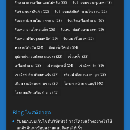
รักษาอาการเครียดนอนไม่หลับ
(33)
รับจ้างขนของกรุงเทพ
(43)
รับจ้างขนส่งสินค้า
(22)
รับจ้างขนส่งสินค้าตามโรงงาน
(22)
รับตกแต่งภายในภาคกลาง
(23)
รับผลิตเครื่องสำอาง
(67)
รับเหมางานโครงเหล็ก
(26)
รับเหมาต่อเติมครบวงจร
(29)
รับเหมาปรับปรุงออฟฟิศ
(29)
รับเหมารีโนเวท
(25)
หางานไต้หวัน
(24)
อัลพาร์ดให้เช่า
(34)
อุปกรณ์ฉายหนังกลางแปลง
(22)
เข็มเหล็ก
(23)
เครื่องสำอาง
(23)
เช่ารถตู้กระบี่
(24)
เช่าอัลพาร์ด
(39)
เช่าอัลพาร์ด พร้อมคนขับ
(27)
เที่ยวปากีสถานราคาถูก
(23)
เพิ่มความอึดทนท่านชาย
(30)
โครงการบ้าน นนทบุรี
(40)
โรงงานผลิตเครื่องสำอาง
(45)
Blog โพสต์ล่าสุด
รับออกแบบเว็บไซต์บริษัททัวร์ วางโครงสร้างอย่างไรให้
ลูกค้าค้นหาข้อมูลง่ายและติดต่อได้เร็ว