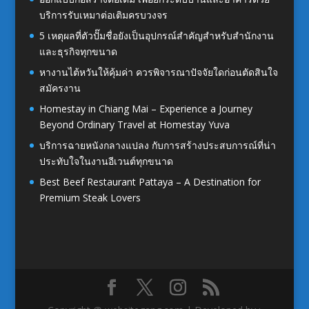
บริการรับเหมาต่อเติมครบวงจร
5 เหตุผลที่ตัวปั๊มชื่อยังเป็นอุปกรณ์สำคัญสำหรับสำนักงาน
และธุรกิจทุกขนาด
หางานไต้หวันให้คุ้มค่า ควรพิจารณาปัจจัยใดก่อนตัดสินใจ
สมัครงาน
Homestay in Chiang Mai – Experience a Journey
Beyond Ordinary Travel at Homestay Yuva
บริการฉายหนังกลางแปลง กับการสร้างประสบการณ์ที่น่า
ประทับใจในงานอีเวนต์ทุกขนาด
Best Beef Restaurant Pattaya – A Destination for
Premium Steak Lovers