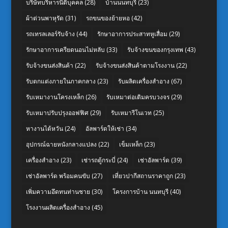
บริษัทบริหารนิติบุคคล
(28)
บ้านนนทบุรี
(23)
ผ้าต่วนพาหุรัด
(31)
รถขนของย้ายหอ
(42)
รถเทรลเลอร์รับจ้าง
(44)
รักษาอาการประสาทหูเสื่อม
(29)
รักษาอาการเครียดนอนไม่หลับ
(33)
รับจ้างขนของกรุงเทพ
(43)
รับจ้างขนส่งสินค้า
(22)
รับจ้างขนส่งสินค้าตามโรงงาน
(22)
รับตกแต่งภายในภาคกลาง
(23)
รับผลิตเครื่องสำอาง
(67)
รับเหมางานโครงเหล็ก
(26)
รับเหมาต่อเติมครบวงจร
(29)
รับเหมาปรับปรุงออฟฟิศ
(29)
รับเหมารีโนเวท
(25)
หางานไต้หวัน
(24)
อัลพาร์ดให้เช่า
(34)
อุปกรณ์ฉายหนังกลางแปลง
(22)
เข็มเหล็ก
(23)
เครื่องสำอาง
(23)
เช่ารถตู้กระบี่
(24)
เช่าอัลพาร์ด
(39)
เช่าอัลพาร์ด พร้อมคนขับ
(27)
เที่ยวปากีสถานราคาถูก
(23)
เพิ่มความอึดทนท่านชาย
(30)
โครงการบ้าน นนทบุรี
(40)
โรงงานผลิตเครื่องสำอาง
(45)