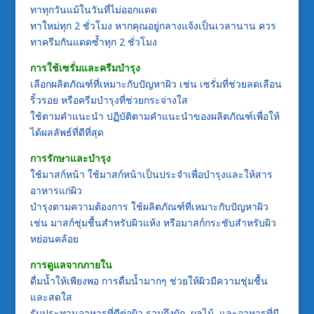
ทาทุกวันแม้ในวันที่ไม่ออกแดด
ทาใหม่ทุก 2 ชั่วโมง หากคุณอยู่กลางแจ้งเป็นเวลานาน ควร
ทาครีมกันแดดซ้ำทุก 2 ชั่วโมง
การใช้เซรั่มและครีมบำรุง
เลือกผลิตภัณฑ์ที่เหมาะกับปัญหาผิว เช่น เซรั่มที่ช่วยลดเลือน
ริ้วรอย หรือครีมบำรุงที่ช่วยกระจ่างใส
ใช้ตามคำแนะนำ ปฏิบัติตามคำแนะนำของผลิตภัณฑ์เพื่อให้
ได้ผลลัพธ์ที่ดีที่สุด
การรักษาและบำรุง
ใช้มาสก์หน้า ใช้มาสก์หน้าเป็นประจำเพื่อบำรุงและให้สาร
อาหารแก่ผิว
บำรุงตามความต้องการ ใช้ผลิตภัณฑ์ที่เหมาะกับปัญหาผิว
เช่น มาสก์ชุ่มชื้นสำหรับผิวแห้ง หรือมาสก์กระชับสำหรับผิว
หย่อนคล้อย
การดูแลจากภายใน
ดื่มน้ำให้เพียงพอ การดื่มน้ำมากๆ ช่วยให้ผิวมีความชุ่มชื้น
และสดใส
รับประทานอาหารที่ดีต่อผิว รวมถึงผัก, ผลไม้, และอาหารที่มี