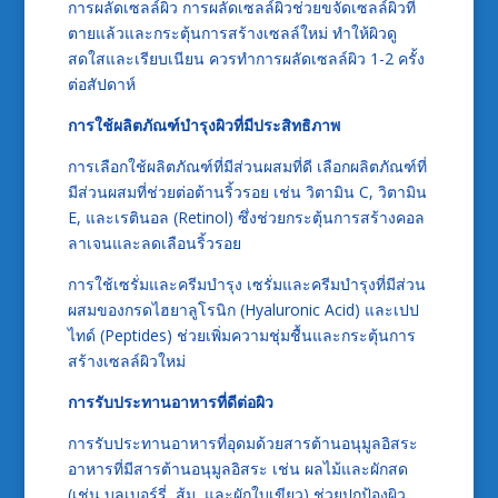
การผลัดเซลล์ผิว การผลัดเซลล์ผิวช่วยขจัดเซลล์ผิวที่
ตายแล้วและกระตุ้นการสร้างเซลล์ใหม่ ทำให้ผิวดู
สดใสและเรียบเนียน ควรทำการผลัดเซลล์ผิว 1-2 ครั้ง
ต่อสัปดาห์
การใช้ผลิตภัณฑ์บำรุงผิวที่มีประสิทธิภาพ
การเลือกใช้ผลิตภัณฑ์ที่มีส่วนผสมที่ดี เลือกผลิตภัณฑ์ที่
มีส่วนผสมที่ช่วยต่อต้านริ้วรอย เช่น วิตามิน C, วิตามิน
E, และเรตินอล (Retinol) ซึ่งช่วยกระตุ้นการสร้างคอล
ลาเจนและลดเลือนริ้วรอย
การใช้เซรั่มและครีมบำรุง เซรั่มและครีมบำรุงที่มีส่วน
ผสมของกรดไฮยาลูโรนิก (Hyaluronic Acid) และเปป
ไทด์ (Peptides) ช่วยเพิ่มความชุ่มชื้นและกระตุ้นการ
สร้างเซลล์ผิวใหม่
การรับประทานอาหารที่ดีต่อผิว
การรับประทานอาหารที่อุดมด้วยสารต้านอนุมูลอิสระ
อาหารที่มีสารต้านอนุมูลอิสระ เช่น ผลไม้และผักสด
(เช่น บลูเบอร์รี่, ส้ม, และผักใบเขียว) ช่วยปกป้องผิว