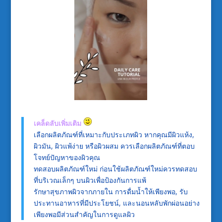
เคล็ดลับเพิ่มเติม
เลือกผลิตภัณฑ์ที่เหมาะกับประเภทผิว หากคุณมีผิวแห้ง,
ผิวมัน, ผิวแพ้ง่าย หรือผิวผสม ควรเลือกผลิตภัณฑ์ที่ตอบ
โจทย์ปัญหาของผิวคุณ
ทดสอบผลิตภัณฑ์ใหม่ ก่อนใช้ผลิตภัณฑ์ใหม่ควรทดสอบ
ที่บริเวณเล็กๆ บนผิวเพื่อป้องกันการแพ้
รักษาสุขภาพผิวจากภายใน การดื่มน้ำให้เพียงพอ, รับ
ประทานอาหารที่มีประโยชน์, และนอนหลับพักผ่อนอย่าง
เพียงพอมีส่วนสำคัญในการดูแลผิว