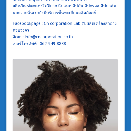
ผลิตภัณฑ์ตกแต่งริมฝีปาก ลิปแมท ลิปมัน ลิปกรอส ลิปบาล์ม
นอกจากนั้นเรายังมีบริการขึ้นทะเบียนผลิตภัณฑ์
Facebookpage : Cn corporation Lab รับผลิตเครื่องสำอาง
ครบวงจร
อีเมล : info@cncorporation.co.th
เบอร์โทรศัพท์ : 062-949-8888