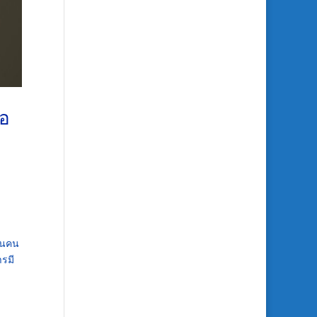
ือ
ป็นคน
ารมี