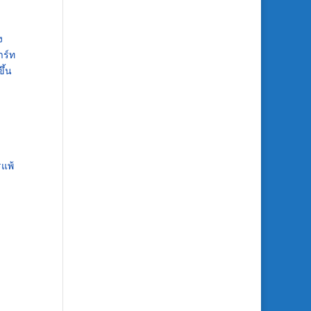
ง
าร์ท
ึ้น
รแพ้