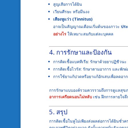
สูญเสียการได้ยิน
เวียนศีรษะ หรือมึนงง
เสียงหูแว่ว (Tinnitus)
อาจเป็นสัญญาณเตือนเริ่มต้นของภาวะ
ประ
อย่างไร
ให้เหมาะสมกับแต่ละบุคคล
4. การรักษาและป้องกัน
การติดเชื้อแบคทีเรีย: รักษาด้วยยาปฏิชีวนะ
การติดเชื้อไวรัส: รักษาตามอาการ และพักผ่
การใช้ยาแก้ปวดหรือยาแก้อักเสบเพื่อลดอา
การรักษาแบบองค์รวมควรรวมถึงการดูแลสุขภาพ
อาการเครียดนอนไม่หลับ
เช่น ฝึกการหายใจลึ
5. สรุป
การติดเชื้อในหูไม่เพียงส่งผลต่อการได้ยินชั่ว
คุณภาพชีวิตอย่างมาก ดังนั้นควรหมั่นสังเกตอากา