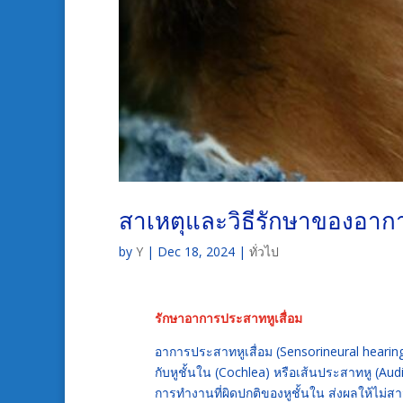
สาเหตุและวิธีรักษาของอากา
by
Y
|
Dec 18, 2024
|
ทั่วไป
รักษาอาการประสาทหูเสื่อม
อาการประสาทหูเสื่อม (Sensorineural hearing 
กับหูชั้นใน (Cochlea) หรือเส้นประสาทหู (Au
การทำงานที่ผิดปกติของหูชั้นใน ส่งผลให้ไม่สา