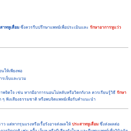
สาทหูเสื่อม
ซึ่งควรรีบปรึกษาแพทย์เพื่อประเมินและ
รักษาอาการหูแว่ว
อนให้เพียงพอ
การเจ็บและบวม
จิตใจ เช่น หากมีอาการนอนไม่หลับหรือวิตกกังวล ควรเรียนรู้วิธี
รักษา
ก ๆ ฟังเสียงธรรมชาติ หรือพบจิตแพทย์เพื่อรับคำแนะนำ
คราว แต่หากรุนแรงหรือเรื้อรังอาจส่งผลให้
ประสาทหูเสื่อม
ซึ่งส่งผลต่อ
รผิดปกติ เช่น หูอื้อ เจ็บหู หรือมีเสียงดังในหู และรีบพบแพทย์เพื่อวินิจฉัย