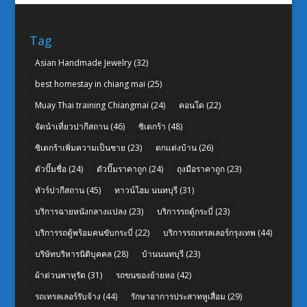
Tag
Asian Handmade Jewelry
(32)
best homestay in chiang mai
(25)
Muay Thai training Chiangmai
(24)
คอนโด
(22)
จัดนำเที่ยวปากีสถาน
(46)
ซิเดกร้า
(48)
ซิเดกร้าเพิ่มความเป็นชาย
(23)
ตกแต่งบ้าน
(26)
ตัวปั๊มชื่อ
(24)
ตัวปั๊มราคาถูก
(24)
ถุงมือราคาถูก
(23)
ทัวร์ปากีสถาน
(45)
ทาวน์โฮม นนทบุรี
(31)
บริการฉายหนังกลางแปลง
(23)
บริการรถตู้กระบี่
(23)
บริการรถตู้พร้อมคนขับกระบี่
(22)
บริการรถเทรลเลอร์กรุงเทพ
(44)
บริษัทบริหารนิติบุคคล
(28)
บ้านนนทบุรี
(23)
ผ้าต่วนพาหุรัด
(31)
รถขนของย้ายหอ
(42)
รถเทรลเลอร์รับจ้าง
(44)
รักษาอาการประสาทหูเสื่อม
(29)