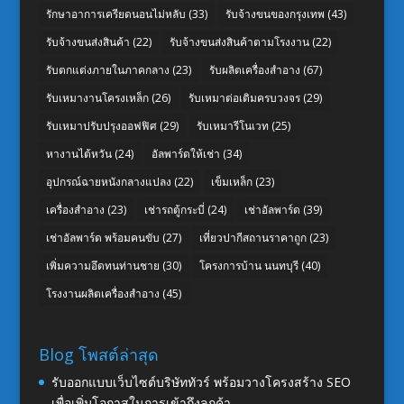
รักษาอาการเครียดนอนไม่หลับ
(33)
รับจ้างขนของกรุงเทพ
(43)
รับจ้างขนส่งสินค้า
(22)
รับจ้างขนส่งสินค้าตามโรงงาน
(22)
รับตกแต่งภายในภาคกลาง
(23)
รับผลิตเครื่องสำอาง
(67)
รับเหมางานโครงเหล็ก
(26)
รับเหมาต่อเติมครบวงจร
(29)
รับเหมาปรับปรุงออฟฟิศ
(29)
รับเหมารีโนเวท
(25)
หางานไต้หวัน
(24)
อัลพาร์ดให้เช่า
(34)
อุปกรณ์ฉายหนังกลางแปลง
(22)
เข็มเหล็ก
(23)
เครื่องสำอาง
(23)
เช่ารถตู้กระบี่
(24)
เช่าอัลพาร์ด
(39)
เช่าอัลพาร์ด พร้อมคนขับ
(27)
เที่ยวปากีสถานราคาถูก
(23)
เพิ่มความอึดทนท่านชาย
(30)
โครงการบ้าน นนทบุรี
(40)
โรงงานผลิตเครื่องสำอาง
(45)
Blog โพสต์ล่าสุด
รับออกแบบเว็บไซต์บริษัททัวร์ พร้อมวางโครงสร้าง SEO
เพื่อเพิ่มโอกาสในการเข้าถึงลูกค้า