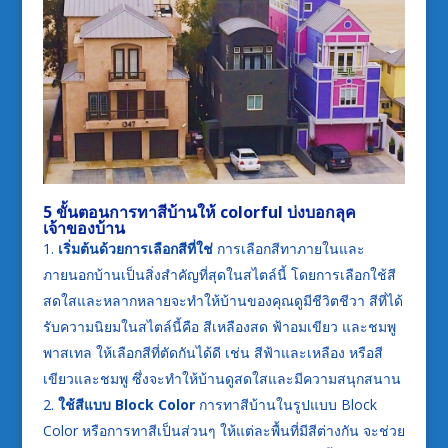
5 ขั้นตอนการทาสีบ้านให้ colorful บ่งบอกลุค
เจ้าของบ้าน
เริ่มต้นด้วยการเลือกสีที่ใช่
การเลือกสีทาภายในและ
ภายนอกบ้านเป็นสิ่งสำคัญที่สุดในสไตล์นี้ โดยการเลือกใช้สี
สดใสและหลากหลายจะทำให้บ้านของคุณดูมีชีวิตชีวา สีที่ได้
รับความนิยมในสไตล์นี้คือ สีเหลืองสด ฟ้าอมเขียว และชมพู
พาสเทล ให้เลือกสีที่ตัดกันได้ดี เช่น สีฟ้าและเหลือง หรือสี
เขียวและชมพู ซึ่งจะทำให้บ้านดูสดใสและมีความสนุกสนาน
ใช้สีแบบ Block Color
การทาสีบ้านในรูปแบบ Block
Color หรือการทาสีเป็นส่วนๆ ให้แต่ละพื้นที่มีสีต่างกัน จะช่วย