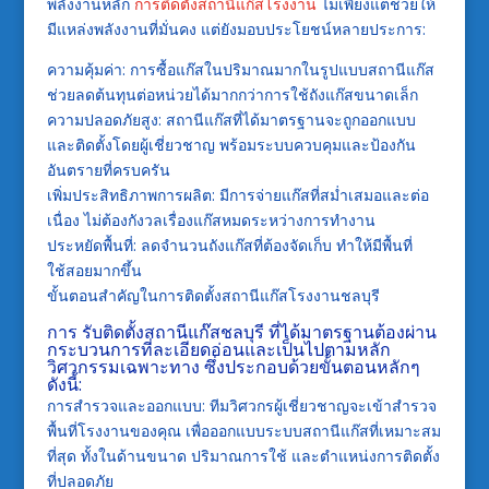
พลังงานหลัก
การติดตั้งสถานีแก๊สโรงงาน
ไม่เพียงแต่ช่วยให้
มีแหล่งพลังงานที่มั่นคง แต่ยังมอบประโยชน์หลายประการ:
ความคุ้มค่า: การซื้อแก๊สในปริมาณมากในรูปแบบสถานีแก๊ส
ช่วยลดต้นทุนต่อหน่วยได้มากกว่าการใช้ถังแก๊สขนาดเล็ก
ความปลอดภัยสูง: สถานีแก๊สที่ได้มาตรฐานจะถูกออกแบบ
และติดตั้งโดยผู้เชี่ยวชาญ พร้อมระบบควบคุมและป้องกัน
อันตรายที่ครบครัน
เพิ่มประสิทธิภาพการผลิต: มีการจ่ายแก๊สที่สม่ำเสมอและต่อ
เนื่อง ไม่ต้องกังวลเรื่องแก๊สหมดระหว่างการทำงาน
ประหยัดพื้นที่: ลดจำนวนถังแก๊สที่ต้องจัดเก็บ ทำให้มีพื้นที่
ใช้สอยมากขึ้น
ขั้นตอนสำคัญในการติดตั้งสถานีแก๊สโรงงานชลบุรี
การ
รับติดตั้งสถานีแก๊สชลบุรี
ที่ได้มาตรฐานต้องผ่าน
กระบวนการที่ละเอียดอ่อนและเป็นไปตามหลัก
วิศวกรรมเฉพาะทาง ซึ่งประกอบด้วยขั้นตอนหลักๆ
ดังนี้:
การสำรวจและออกแบบ: ทีมวิศวกรผู้เชี่ยวชาญจะเข้าสำรวจ
พื้นที่โรงงานของคุณ เพื่อออกแบบระบบสถานีแก๊สที่เหมาะสม
ที่สุด ทั้งในด้านขนาด ปริมาณการใช้ และตำแหน่งการติดตั้ง
ที่ปลอดภัย