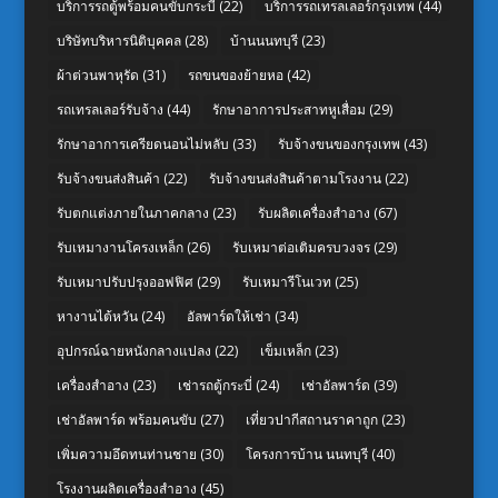
บริการรถตู้พร้อมคนขับกระบี่
(22)
บริการรถเทรลเลอร์กรุงเทพ
(44)
บริษัทบริหารนิติบุคคล
(28)
บ้านนนทบุรี
(23)
ผ้าต่วนพาหุรัด
(31)
รถขนของย้ายหอ
(42)
รถเทรลเลอร์รับจ้าง
(44)
รักษาอาการประสาทหูเสื่อม
(29)
รักษาอาการเครียดนอนไม่หลับ
(33)
รับจ้างขนของกรุงเทพ
(43)
รับจ้างขนส่งสินค้า
(22)
รับจ้างขนส่งสินค้าตามโรงงาน
(22)
รับตกแต่งภายในภาคกลาง
(23)
รับผลิตเครื่องสำอาง
(67)
รับเหมางานโครงเหล็ก
(26)
รับเหมาต่อเติมครบวงจร
(29)
รับเหมาปรับปรุงออฟฟิศ
(29)
รับเหมารีโนเวท
(25)
หางานไต้หวัน
(24)
อัลพาร์ดให้เช่า
(34)
อุปกรณ์ฉายหนังกลางแปลง
(22)
เข็มเหล็ก
(23)
เครื่องสำอาง
(23)
เช่ารถตู้กระบี่
(24)
เช่าอัลพาร์ด
(39)
เช่าอัลพาร์ด พร้อมคนขับ
(27)
เที่ยวปากีสถานราคาถูก
(23)
เพิ่มความอึดทนท่านชาย
(30)
โครงการบ้าน นนทบุรี
(40)
โรงงานผลิตเครื่องสำอาง
(45)