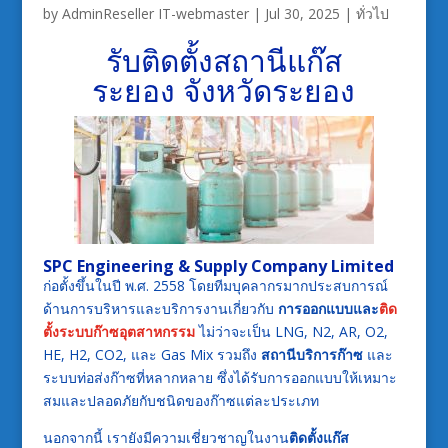
by
AdminReseller IT-webmaster
|
Jul 30, 2025
|
ทั่วไป
รับติดตั้งสถานีแก๊ส
ระยอง
จังหวัดระยอง
SPC Engineering & Supply Company Limited
ก่อตั้งขึ้นในปี พ.ศ. 2558 โดยทีมบุคลากรมากประสบการณ์
ด้านการบริหารและบริการงานเกี่ยวกับ
การออกแบบและ
ติด
ตั้งระบบก๊าซอุตสาหกรรม
ไม่ว่าจะเป็น LNG, N2, AR, O2,
HE, H2, CO2, และ Gas Mix รวมถึง
สถานีบริการก๊าซ
และ
ระบบท่อส่งก๊าซที่หลากหลาย ซึ่งได้รับการออกแบบให้เหมาะ
สมและปลอดภัยกับชนิดของก๊าซแต่ละประเภท
นอกจากนี้ เรายังมีความเชี่ยวชาญในงาน
ติดตั้งแก๊ส