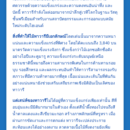
ศตวรรษด้วยความแข็งแกร่งและความคงทนอันน่าทึ่ง และ
บัดนี้ ทาวารีกำลังโผล่ออกมาจากป่าลึกสู่เวทีโลกในฐานะวัสดุ
ชั้นพรีเมียมสำหรับงานสถาปัตยกรรมและการออกแบบสมัย
ใหม่ระดับไฮเอนด์
สิ่งที่ทำให้ไม้ทาวารีมีเอกลักษณ์
โดดเด่นนั้นมาจากความหนา
แน่นและความแข็งแกร่งที่พิศวง โดยได้คะแนนถึง 3,840 บน
มาตรวัดความแข็งแรงจังกา ซึ่งแข็งกว่าไม้เอกซอติกชื่อดัง
อย่างไอปีและคูมารู ความแข็งแกร่งระดับมนุษย์เหนือ
ธรรมชาตินี้หมายถึงความสามารถพิเศษในการต้านทานรอย
บุบ รอยสึกหรอ และผลกระทบอันทำให้ทาวารีสามารถรองรับ
สภาวะที่มีความท้าทายมากที่สุด เนื้อแน่นและเส้นใยที่พันกัน
อย่างแน่นหนายังช่วยเสริมเสถียรภาพเชิงมิติอันเป็นเลิศของ
ทาวารี
แต่เสน่ห์ของทาวารี
ไม่ได้อยู่ที่ความแข็งแกร่งเพียงเท่านั้น สีที่
อบอุ่นและมีมิติมากมายในตัวเอง ตั้งแต่สีน้ำผึ้งทองไปจนถึงสี
น้ำตาลแดงและสีเขียวมะกอก สร้างภาพลักษณ์ที่หรูหรา เมื่อ
ผ่านการขัดเงาและการตกแต่ง ทาวารีจะเปล่งประกาย
สะท้อนแสงได้อย่างงดงาม ลวดลายเนื้อไม้ที่งดงามยังเพิ่ม