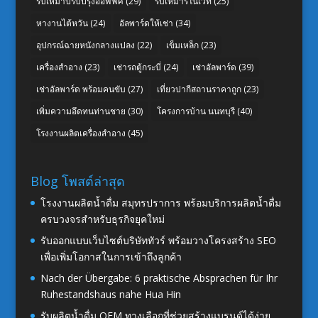
รับเหมาปรับปรุงออฟฟิศ
(29)
รับเหมารีโนเวท
(25)
หางานไต้หวัน
(24)
อัลพาร์ดให้เช่า
(34)
อุปกรณ์ฉายหนังกลางแปลง
(22)
เข็มเหล็ก
(23)
เครื่องสำอาง
(23)
เช่ารถตู้กระบี่
(24)
เช่าอัลพาร์ด
(39)
เช่าอัลพาร์ด พร้อมคนขับ
(27)
เที่ยวปากีสถานราคาถูก
(23)
เพิ่มความอึดทนท่านชาย
(30)
โครงการบ้าน นนทบุรี
(40)
โรงงานผลิตเครื่องสำอาง
(45)
Blog โพสต์ล่าสุด
โรงงานผลิตน้ำดื่ม สมุทรปราการ พร้อมบริการผลิตน้ำดื่ม
ครบวงจรสำหรับธุรกิจยุคใหม่
รับออกแบบเว็บไซต์บริษัททัวร์ พร้อมวางโครงสร้าง SEO
เพื่อเพิ่มโอกาสในการเข้าถึงลูกค้า
Nach der Übergabe: 6 praktische Absprachen für Ihr
Ruhestandshaus nahe Hua Hin
รับผลิตน้ำดื่ม OEM ทางเลือกที่ช่วยสร้างแบรนด์ได้ง่าย