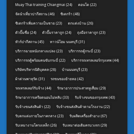
Muay Thai training Chiangmai
(24)
คอนโด
(22)
จัดนำเที่ยวปากีสถาน
(46)
ซิเดกร้า
(48)
ซิเดกร้าเพิ่มความเป็นชาย
(23)
ตกแต่งบ้าน
(26)
ตัวปั๊มชื่อ
(24)
ตัวปั๊มราคาถูก
(24)
ถุงมือราคาถูก
(23)
ทัวร์ปากีสถาน
(45)
ทาวน์โฮม นนทบุรี
(31)
บริการฉายหนังกลางแปลง
(23)
บริการรถตู้กระบี่
(23)
บริการรถตู้พร้อมคนขับกระบี่
(22)
บริการรถเทรลเลอร์กรุงเทพ
(44)
บริษัทบริหารนิติบุคคล
(28)
บ้านนนทบุรี
(23)
ผ้าต่วนพาหุรัด
(31)
รถขนของย้ายหอ
(42)
รถเทรลเลอร์รับจ้าง
(44)
รักษาอาการประสาทหูเสื่อม
(29)
รักษาอาการเครียดนอนไม่หลับ
(33)
รับจ้างขนของกรุงเทพ
(43)
รับจ้างขนส่งสินค้า
(22)
รับจ้างขนส่งสินค้าตามโรงงาน
(22)
รับตกแต่งภายในภาคกลาง
(23)
รับผลิตเครื่องสำอาง
(67)
รับเหมางานโครงเหล็ก
(26)
รับเหมาต่อเติมครบวงจร
(29)