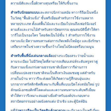
ความมิติและเนื้อผิวทางสุนทรียะให้กับชิ้นงาน
สำหรับนักออกแบบ
และสถาปนิกร่วมสมัย ทาวารีถือเป็นหนึ่ง
ในวัสดุ “พื้นผิวแข็ง” ชั้นพรีเมี่ยมสำหรับการใช้งานหลาก
หลายประเภท ตั้งแต่พื้นไม้และระเบียงไปจนถึงเฟอร์นิเจอร์
ตามสั่งและงานไม้สำหรับสถาปัตยกรรม คุณสมบัตินี้ทำให้ทา
วารีไม่เป็นรองใคร โดยจัดเป็นไม้ชั้น 1 สำหรับการใช้งาน
กลางแจ้ง มีความทนทานต่อการเกิดเพลิงไหม้สูง และยังรักษา
เสถียรภาพในช่วงความชื้นกว้างโดยไม่บิดงอหรือบวมนูน
สำหรับพื้นที่นั่งเล่นกลางแจ้ง
อย่างระเบียงสระว่ายน้ำและ
ลานระเบียง ไม่มีวัสดุใดที่สามารถเทียบเสน่ห์ระดับหรูหราคู่
กับความแข็งแกร่งตามธรรมชาติเมื่อทาวารีผ่านการ
เปลี่ยนแปลงธรรมชาติจนเป็นสีเทาเงินอมชมพู แต่สำหรับ
ภายในบ้าน ทาวารีจะส่งผลให้เกิดความรู้สึกอบอุ่นและ
บรรยากาศรัสติกชิคที่เหมาะกับพื้นที่แบบเปิดโล่งสมัยใหม่ รูป
ลักษณ์เอกซอติกที่โดดเด่นและความทนทานระดับพรีเมี่ยม
ทำให้ทาวารีเหมาะสมอย่างยิ่งสำหรับองค์ประกอบทาง
สถาปัตยกรรมอย่างผนังตกแต่ง บัวเชิง และตู้บิลท์อิน
แม้ว่าทาวารีจะเป็นวัสดุสินค้าหายาก
และมีราคาเป็นพรีเมี่ยม