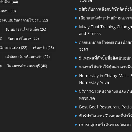
ในชีวิต
รับจ้าง
(44)
x lift กับการเลือกบริษัทติดต
่หลับ
(33)
เลือกแหล่งจำหน่ายผ้าคุณภาพ
บจ้างขนส่งสินค้าตามโรงงาน
(22)
Muay Thai Training Chiangm
รับเหมางานโครงเหล็ก
(26)
and Fitness
9)
รับเหมารีโนเวท
(25)
ออกแบบก่อสร้างต่อเติม เพื่
นังกลางแปลง
(22)
เข็มเหล็ก
(23)
วงจร
เช่าอัลพาร์ด พร้อมคนขับ
(27)
5 เหตุผลที่ตัวปั๊มชื่อยังเป็
)
โครงการบ้าน นนทบุรี
(40)
หางานไต้หวันให้คุ้มค่า ควรพ
Homestay in Chiang Mai – E
Homestay Yuva
บริการฉายหนังกลางแปลง กับ
ทุกขนาด
Best Beef Restaurant Patta
ทัวร์ปากีสถาน 7 เหตุผลที่ทำใ
เช่ารถตู้กระบี่ เดินทางสะดว