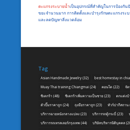
ตะแกรงระบายน้ำ
เป็นอุปกรณ์ที่สำคัญในการป้องกันป
ขยะจำนวนมาก การติดตั้งและบำรุงรักษตะแกรงระบา
และลดปัญหาสิ่งแวดล้อม
Tag
Asian Handmade Jewelry
(32)
best homestay in chi
Muay Thai training Chiangmai
(24)
คอนโด
(22)
จัด
ซิเดกร้า
(48)
ซิเดกร้าเพิ่มความเป็นชาย
(23)
ตกแต่งบ้
ตัวปั๊มราคาถูก
(24)
ถุงมือราคาถูก
(23)
ทัวร์ปากีสถาน
บริการฉายหนังกลางแปลง
(23)
บริการรถตู้กระบี่
(23)
บริการรถเทรลเลอร์กรุงเทพ
(44)
บริษัทบริหารนิติบุคคล
(2