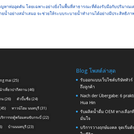
ัญหาท่ออุดตัน โดยเฉพาะอย่างยิ่งในพื้นที่สาธารณะที่ต้องรับมือกับปริมาณเ
ยน้ำอย่างสม่ำเสมอ จะช่วยให้ระบบระบายน้ำทำงานได้อย่างมีประสิทธิภา
Blog โพสต์ล่าสุด
รับออกแบบเว็บไซต์บริษัททัวร
ang mai
(25)
ถึงลูกค้า
นำเที่ยวปากีสถาน
(46)
Nach der Übergabe: 6 prakt
าน
(26)
ตัวปั๊มชื่อ
(24)
Hua Hin
(45)
ทาวน์โฮม นนทบุรี
(31)
รับผลิตน้ำดื่ม OEM ทางเลือกท
บริการรถตู้พร้อมคนขับกระบี่
(22)
มั่นใจ
8)
บ้านนนทบุรี
(23)
บริการวางฤกษ์มงคล จุดเริ่มต