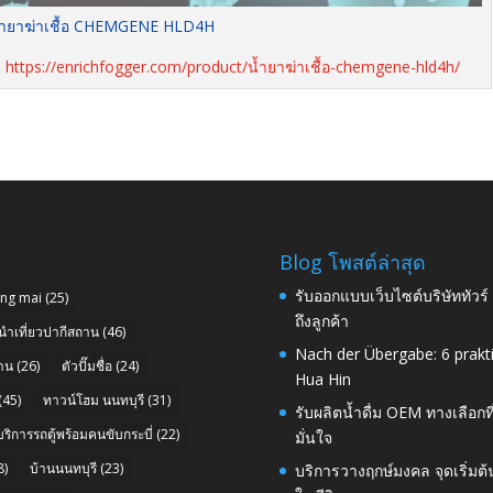
น้ำยาฆ่าเชื้อ CHEMGENE HLD4H
:
https://enrichfogger.com/product/น้ำยาฆ่าเชื้อ-chemgene-hld4h/
Blog โพสต์ล่าสุด
รับออกแบบเว็บไซต์บริษัททัวร
ang mai
(25)
ถึงลูกค้า
นำเที่ยวปากีสถาน
(46)
Nach der Übergabe: 6 prakt
าน
(26)
ตัวปั๊มชื่อ
(24)
Hua Hin
(45)
ทาวน์โฮม นนทบุรี
(31)
รับผลิตน้ำดื่ม OEM ทางเลือกท
บริการรถตู้พร้อมคนขับกระบี่
(22)
มั่นใจ
8)
บ้านนนทบุรี
(23)
บริการวางฤกษ์มงคล จุดเริ่มต