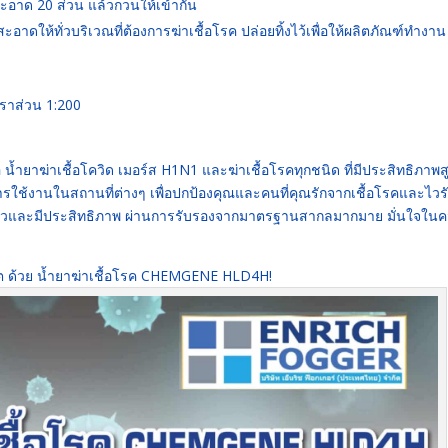
สะอาด 20 ส่วน แล้วกวนให้เข้ากัน
อาดให้ทั่วบริเวณที่ต้องการฆ่าเชื้อโรค ปล่อยทิ้งไว้เพื่อให้ผลิตภัณฑ์ทำงาน
ตราส่วน 1:200
ำยาฆ่าเชื้อโควิด เมอร์ส H1N1 และฆ่าเชื้อโรคทุกชนิด ที่มีประสิทธิภาพส
รใช้งานในสถานที่ต่างๆ เพื่อปกป้องคุณและคนที่คุณรักจากเชื้อโรคและไวร
ร็วและมีประสิทธิภาพ ผ่านการรับรองจากมาตรฐานสากลมากมาย มั่นใจใน
ต ด้วย น้ำยาฆ่าเชื้อโรค CHEMGENE HLD4H!