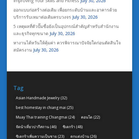
Improving Your Skills and Fitness
July 30, 2026
ออกแบบก่อสร้างต่อเติม เพื่อยกระดับบ้านและอาคารด้วย
บริการรับเหมาต่อเติมครบวงจร
July 30, 2026
5 เหตุผลที่ตัวปั๊มชื่อยังเป็นอุปกรณ์สำคัญสำหรับสำนักงาน
และธุรกิจทุกขนาด
July 30, 2026
หางานไต้หวันให้คุ้มค่า ควรพิจารณาปัจจัยใดก่อนตัดสินใจ
สมัครงาน
July 30, 2026
Tag
Asian Handmade Jewelry
(32)
best homestay in chiang mai
(25)
Muay Thai training Chiangmai
(24)
คอนโด
(22)
จัดนำเที่ยวปากีสถาน
(46)
ซิเดกร้า
(48)
ซิเดกร้าเพิ่มความเป็นชาย
(23)
ตกแต่งบ้าน
(26)