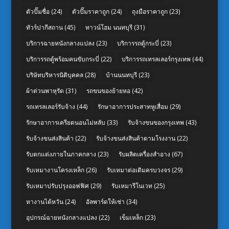
ตัวปั๊มชื่อ
(24)
ตัวปั๊มราคาถูก
(24)
ถุงมือราคาถูก
(23)
ทัวร์ปากีสถาน
(45)
ทาวน์โฮม นนทบุรี
(31)
บริการฉายหนังกลางแปลง
(23)
บริการรถตู้กระบี่
(23)
บริการรถตู้พร้อมคนขับกระบี่
(22)
บริการรถเทรลเลอร์กรุงเทพ
(44)
บริษัทบริหารนิติบุคคล
(28)
บ้านนนทบุรี
(23)
ผ้าต่วนพาหุรัด
(31)
รถขนของย้ายหอ
(42)
รถเทรลเลอร์รับจ้าง
(44)
รักษาอาการประสาทหูเสื่อม
(29)
รักษาอาการเครียดนอนไม่หลับ
(33)
รับจ้างขนของกรุงเทพ
(43)
รับจ้างขนส่งสินค้า
(22)
รับจ้างขนส่งสินค้าตามโรงงาน
(22)
รับตกแต่งภายในภาคกลาง
(23)
รับผลิตเครื่องสำอาง
(67)
รับเหมางานโครงเหล็ก
(26)
รับเหมาต่อเติมครบวงจร
(29)
รับเหมาปรับปรุงออฟฟิศ
(29)
รับเหมารีโนเวท
(25)
หางานไต้หวัน
(24)
อัลพาร์ดให้เช่า
(34)
อุปกรณ์ฉายหนังกลางแปลง
(22)
เข็มเหล็ก
(23)