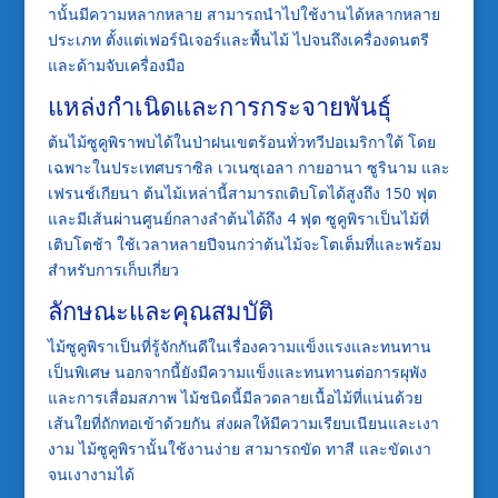
านั้นมีความหลากหลาย สามารถนำไปใช้งานได้หลากหลาย
ประเภท ตั้งแต่เฟอร์นิเจอร์และพื้นไม้ ไปจนถึงเครื่องดนตรี
และด้ามจับเครื่องมือ
แหล่งกำเนิดและการกระจายพันธุ์
ต้นไม้ซูคูพิราพบได้ในป่าฝนเขตร้อนทั่วทวีปอเมริกาใต้ โดย
เฉพาะในประเทศบราซิล เวเนซุเอลา กายอานา ซูรินาม และ
เฟรนช์เกียนา ต้นไม้เหล่านี้สามารถเติบโตได้สูงถึง 150 ฟุต
และมีเส้นผ่านศูนย์กลางลำต้นได้ถึง 4 ฟุต ซูคูพิราเป็นไม้ที่
เติบโตช้า ใช้เวลาหลายปีจนกว่าต้นไม้จะโตเต็มที่และพร้อม
สำหรับการเก็บเกี่ยว
ลักษณะและคุณสมบัติ
ไม้ซูคูพิราเป็นที่รู้จักกันดีในเรื่องความแข็งแรงและทนทาน
เป็นพิเศษ นอกจากนี้ยังมีความแข็งและทนทานต่อการผุพัง
และการเสื่อมสภาพ ไม้ชนิดนี้มีลวดลายเนื้อไม้ที่แน่นด้วย
เส้นใยที่ถักทอเข้าด้วยกัน ส่งผลให้มีความเรียบเนียนและเงา
งาม ไม้ซูคูพิรานั้นใช้งานง่าย สามารถขัด ทาสี และขัดเงา
จนเงางามได้