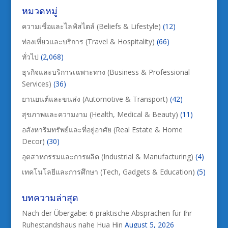
หมวดหมู่
ความเชื่อและไลฟ์สไตล์ (Beliefs & Lifestyle)
(12)
ท่องเที่ยวและบริการ (Travel & Hospitality)
(66)
ทั่วไป
(2,068)
ธุรกิจและบริการเฉพาะทาง (Business & Professional
Services)
(36)
ยานยนต์และขนส่ง (Automotive & Transport)
(42)
สุขภาพและความงาม (Health, Medical & Beauty)
(11)
อสังหาริมทรัพย์และที่อยู่อาศัย (Real Estate & Home
Decor)
(30)
อุตสาหกรรมและการผลิต (Industrial & Manufacturing)
(4)
เทคโนโลยีและการศึกษา (Tech, Gadgets & Education)
(5)
บทความล่าสุด
Nach der Übergabe: 6 praktische Absprachen für Ihr
Ruhestandshaus nahe Hua Hin
August 5, 2026