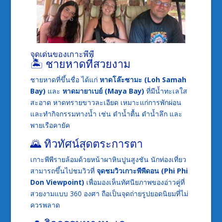
จุดเด่นของเกาะพีพี
🏝️ ชายหาดที่สวยงาม
ชายหาดที่ขึ้นชื่อ ได้แก่
หาดโล๊ะซามะ (Loh Samah
Bay)
และ
หาดมายาเบย์ (Maya Bay)
ที่มีน้ำทะเลใส
สะอาด หาดทรายขาวละเอียด เหมาะแก่การพักผ่อน
และทำกิจกรรมทางน้ำ เช่น ดำน้ำตื้น ดำน้ำลึก และ
พายเรือคายัค
🌄 ทิวทัศน์สุดตระการตา
เกาะพีพีรายล้อมด้วยหน้าผาหินปูนสูงชัน นักท่องเที่ยว
สามารถขึ้นไปชมวิวที่
จุดชมวิวเกาะพีพีดอน (Phi Phi
Don Viewpoint)
เพื่อมองเห็นทัศนียภาพของอ่าวคู่ที่
สวยงามแบบ 360 องศา ถือเป็นจุดถ่ายรูปยอดนิยมที่ไม่
ควรพลาด