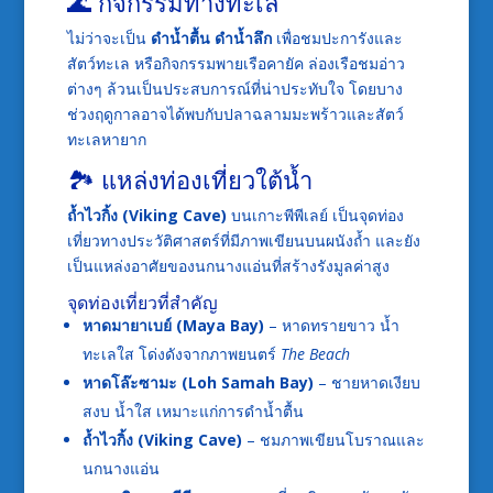
🌊 กิจกรรมทางทะเล
ไม่ว่าจะเป็น
ดำน้ำตื้น ดำน้ำลึก
เพื่อชมปะการังและ
สัตว์ทะเล หรือกิจกรรมพายเรือคายัค ล่องเรือชมอ่าว
ต่างๆ ล้วนเป็นประสบการณ์ที่น่าประทับใจ โดยบาง
ช่วงฤดูกาลอาจได้พบกับปลาฉลามมะพร้าวและสัตว์
ทะเลหายาก
🏞️ แหล่งท่องเที่ยวใต้น้ำ
ถ้ำไวกิ้ง (Viking Cave)
บนเกาะพีพีเลย์ เป็นจุดท่อง
เที่ยวทางประวัติศาสตร์ที่มีภาพเขียนบนผนังถ้ำ และยัง
เป็นแหล่งอาศัยของนกนางแอ่นที่สร้างรังมูลค่าสูง
จุดท่องเที่ยวที่สำคัญ
หาดมายาเบย์ (Maya Bay)
– หาดทรายขาว น้ำ
ทะเลใส โด่งดังจากภาพยนตร์
The Beach
หาดโล๊ะซามะ (Loh Samah Bay)
– ชายหาดเงียบ
สงบ น้ำใส เหมาะแก่การดำน้ำตื้น
ถ้ำไวกิ้ง (Viking Cave)
– ชมภาพเขียนโบราณและ
นกนางแอ่น