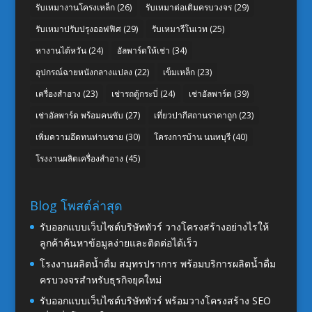
รับเหมางานโครงเหล็ก
(26)
รับเหมาต่อเติมครบวงจร
(29)
รับเหมาปรับปรุงออฟฟิศ
(29)
รับเหมารีโนเวท
(25)
หางานไต้หวัน
(24)
อัลพาร์ดให้เช่า
(34)
อุปกรณ์ฉายหนังกลางแปลง
(22)
เข็มเหล็ก
(23)
เครื่องสำอาง
(23)
เช่ารถตู้กระบี่
(24)
เช่าอัลพาร์ด
(39)
เช่าอัลพาร์ด พร้อมคนขับ
(27)
เที่ยวปากีสถานราคาถูก
(23)
เพิ่มความอึดทนท่านชาย
(30)
โครงการบ้าน นนทบุรี
(40)
โรงงานผลิตเครื่องสำอาง
(45)
Blog โพสต์ล่าสุด
รับออกแบบเว็บไซต์บริษัททัวร์ วางโครงสร้างอย่างไรให้
ลูกค้าค้นหาข้อมูลง่ายและติดต่อได้เร็ว
โรงงานผลิตน้ำดื่ม สมุทรปราการ พร้อมบริการผลิตน้ำดื่ม
ครบวงจรสำหรับธุรกิจยุคใหม่
รับออกแบบเว็บไซต์บริษัททัวร์ พร้อมวางโครงสร้าง SEO