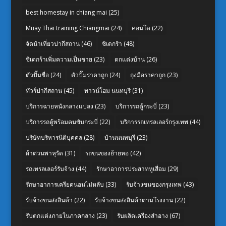
best homestay in chiang mai
(25)
Muay Thai training Chiangmai
(24)
คอนโด
(22)
จัดนำเที่ยวปากีสถาน
(46)
ซิเดกร้า
(48)
ซิเดกร้าเพิ่มความเป็นชาย
(23)
ตกแต่งบ้าน
(26)
ตัวปั๊มชื่อ
(24)
ตัวปั๊มราคาถูก
(24)
ถุงมือราคาถูก
(23)
ทัวร์ปากีสถาน
(45)
ทาวน์โฮม นนทบุรี
(31)
บริการฉายหนังกลางแปลง
(23)
บริการรถตู้กระบี่
(23)
บริการรถตู้พร้อมคนขับกระบี่
(22)
บริการรถเทรลเลอร์กรุงเทพ
(44)
บริษัทบริหารนิติบุคคล
(28)
บ้านนนทบุรี
(23)
ผ้าต่วนพาหุรัด
(31)
รถขนของย้ายหอ
(42)
รถเทรลเลอร์รับจ้าง
(44)
รักษาอาการประสาทหูเสื่อม
(29)
รักษาอาการเครียดนอนไม่หลับ
(33)
รับจ้างขนของกรุงเทพ
(43)
รับจ้างขนส่งสินค้า
(22)
รับจ้างขนส่งสินค้าตามโรงงาน
(22)
รับตกแต่งภายในภาคกลาง
(23)
รับผลิตเครื่องสำอาง
(67)