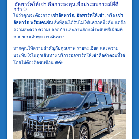
อัลพาร์ดให้เช่า คือการลงทุนเพื่อประสบการณ์ที่ดี
กว่า ✨
ไม่ว่าคุณจะต้องการ
เช่าอัลพาร์ด
,
อัลพาร์ดให้เช่า
, หรือ
เช่า
อัลพาร์ด พร้อมคนขับ
สิ่งที่คุณได้รับไม่ใช่แค่รถหนึ่งคัน แต่คือ
ความสะดวก ความปลอดภัย และภาพลักษณ์ระดับพรีเมียมที่
ช่วยยกระดับทุกการเดินทาง
หากคุณให้ความสำคัญกับคุณภาพ รายละเอียด และความ
ประทับใจในทุกเส้นทาง บริการอัลพาร์ดให้เช่าคือคำตอบที่ใช่
โดยไม่ต้องคิดซับซ้อน 🚘💎