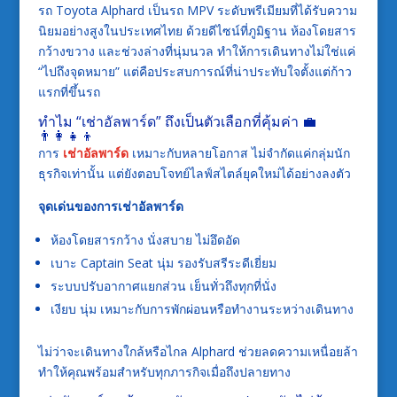
รถ Toyota Alphard เป็นรถ MPV ระดับพรีเมียมที่ได้รับความ
นิยมอย่างสูงในประเทศไทย ด้วยดีไซน์ที่ภูมิฐาน ห้องโดยสาร
กว้างขวาง และช่วงล่างที่นุ่มนวล ทำให้การเดินทางไม่ใช่แค่
“ไปถึงจุดหมาย” แต่คือประสบการณ์ที่น่าประทับใจตั้งแต่ก้าว
แรกที่ขึ้นรถ
ทำไม “เช่าอัลพาร์ด” ถึงเป็นตัวเลือกที่คุ้มค่า 💼
👨‍👩‍👧‍👦
การ
เช่าอัลพาร์ด
เหมาะกับหลายโอกาส ไม่จำกัดแค่กลุ่มนัก
ธุรกิจเท่านั้น แต่ยังตอบโจทย์ไลฟ์สไตล์ยุคใหม่ได้อย่างลงตัว
จุดเด่นของการเช่าอัลพาร์ด
ห้องโดยสารกว้าง นั่งสบาย ไม่อึดอัด
เบาะ Captain Seat นุ่ม รองรับสรีระดีเยี่ยม
ระบบปรับอากาศแยกส่วน เย็นทั่วถึงทุกที่นั่ง
เงียบ นุ่ม เหมาะกับการพักผ่อนหรือทำงานระหว่างเดินทาง
ไม่ว่าจะเดินทางใกล้หรือไกล Alphard ช่วยลดความเหนื่อยล้า
ทำให้คุณพร้อมสำหรับทุกภารกิจเมื่อถึงปลายทาง