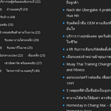
บริการรถตู้พร้อมคนขับกระบี่
(22)
ถึงลูกค้า
8)
บ้านนนทบุรี
(23)
Nach der Übergabe: 6 prakt
Hua Hin
รับจ้าง
(44)
รับผลิตน้ำดื่ม OEM ทางเลือกท
่หลับ
(33)
มั่นใจ
บจ้างขนส่งสินค้าตามโรงงาน
(22)
บริการวางฤกษ์มงคล จุดเริ่มต
รับเหมางานโครงเหล็ก
(26)
ในชีวิต
9)
รับเหมารีโนเวท
(25)
x lift กับการเลือกบริษัทติดต
นังกลางแปลง
(22)
เข็มเหล็ก
(23)
เลือกแหล่งจำหน่ายผ้าคุณภาพ
เช่าอัลพาร์ด พร้อมคนขับ
(27)
Muay Thai Training Chiangm
and Fitness
)
โครงการบ้าน นนทบุรี
(40)
ออกแบบก่อสร้างต่อเติม เพื่
วงจร
5 เหตุผลที่ตัวปั๊มชื่อยังเป็
หางานไต้หวันให้คุ้มค่า ควรพ
Homestay in Chiang Mai – E
Homestay Yuva