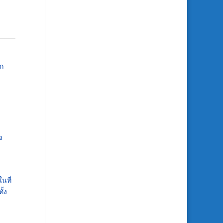
ก
ง
นที่
ทั้ง