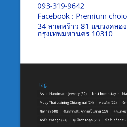
093-319-9642
Facebook :
Premium choice
34 ลาดพร้าว 81 แขวงคลองเ
กรุงเทพมหานคร 10310
Tag
Asian Handmade Jewelry
(32)
best homestay in chi
Muay Thai training Chiangmai
(24)
คอนโด
(22)
จัด
ซิเดกร้า
(48)
ซิเดกร้าเพิ่มความเป็นชาย
(23)
ตกแต่งบ้
ตัวปั๊มราคาถูก
(24)
ถุงมือราคาถูก
(23)
ทัวร์ปากีสถาน