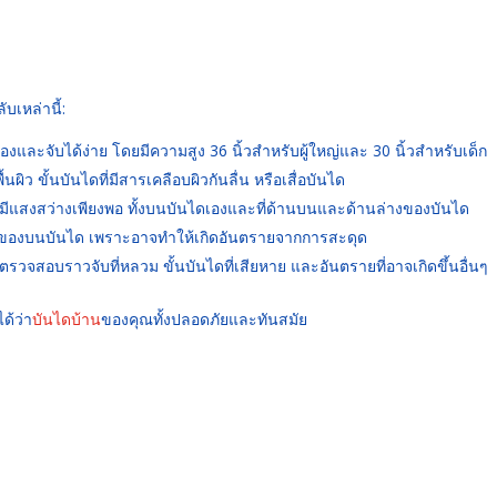
บเหล่านี้:
องและจับได้ง่าย โดยมีความสูง 36 นิ้วสำหรับผู้ใหญ่และ 30 นิ้วสำหรับเด็ก
ีพื้นผิว ขั้นบันไดที่มีสารเคลือบผิวกันลื่น หรือเสื่อบันได
ีแสงสว่างเพียงพอ ทั้งบนบันไดเองและที่ด้านบนและด้านล่างของบันได
ิ่งของบนบันได เพราะอาจทำให้เกิดอันตรายจากการสะดุด
ตรวจสอบราวจับที่หลวม ขั้นบันไดที่เสียหาย และอันตรายที่อาจเกิดขึ้นอื่นๆ
ด้ว่า
บันไดบ้าน
ของคุณทั้งปลอดภัยและทันสมัย