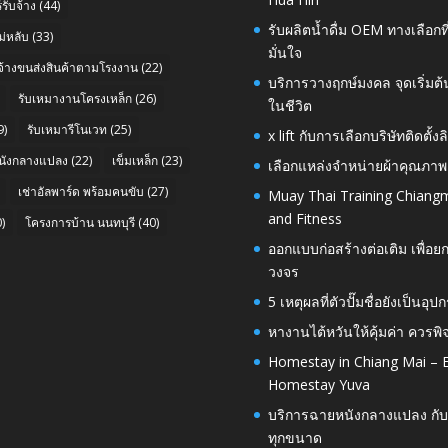
รับจ้าง
(44)
รับผลิตน้ำดื่ม OEM ทางเลือกท
่หลับ
(33)
มั่นใจ
บจ้างขนส่งสินค้าตามโรงงาน
(22)
บริการวางฤกษ์มงคล จุดเริ่มต
รับเหมางานโครงเหล็ก
(26)
ในชีวิต
9)
รับเหมารีโนเวท
(25)
x lift กับการเลือกบริษัทติดต
นังกลางแปลง
(22)
เข็มเหล็ก
(23)
เลือกแหล่งจำหน่ายผ้าคุณภาพ
เช่าอัลพาร์ด พร้อมคนขับ
(27)
Muay Thai Training Chiangm
and Fitness
)
โครงการบ้าน นนทบุรี
(40)
ออกแบบก่อสร้างต่อเติม เพื่
วงจร
5 เหตุผลที่ตัวปั๊มชื่อยังเป็
หางานไต้หวันให้คุ้มค่า ควรพ
Homestay in Chiang Mai – E
Homestay Yuva
บริการฉายหนังกลางแปลง กับ
ทุกขนาด