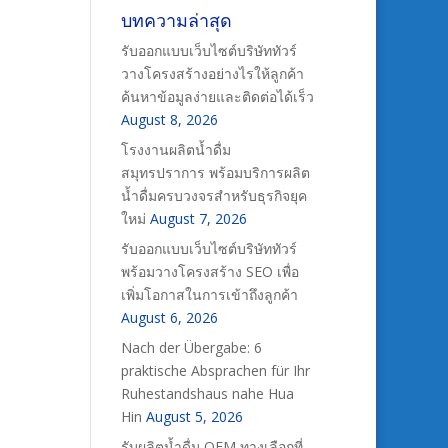
บทความล่าสุด
รับออกแบบเว็บไซต์บริษัททัวร์
วางโครงสร้างอย่างไรให้ลูกค้า
ค้นหาข้อมูลง่ายและติดต่อได้เร็ว
August 8, 2026
โรงงานผลิตน้ำดื่ม
สมุทรปราการ พร้อมบริการผลิต
น้ำดื่มครบวงจรสำหรับธุรกิจยุค
ใหม่
August 7, 2026
รับออกแบบเว็บไซต์บริษัททัวร์
พร้อมวางโครงสร้าง SEO เพื่อ
เพิ่มโอกาสในการเข้าถึงลูกค้า
August 6, 2026
Nach der Übergabe: 6
praktische Absprachen für Ihr
Ruhestandshaus nahe Hua
Hin
August 5, 2026
รับผลิตน้ำดื่ม OEM ทางเลือกที่