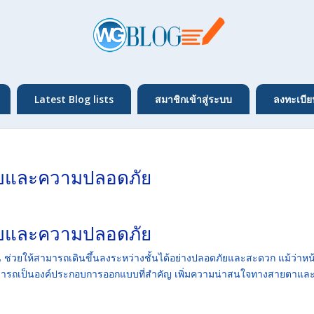
Latest Blog lists
สมาชิกเข้าสู่ระบบ
ลงทะเบีย
แบบและความปลอดภัย
แบบและความปลอดภัย
่วยให้สามารถเดินขึ้นลงระหว่างชั้นได้อย่างปลอดภัยและสะดวก แม้ว่าหน้า
ามารถเป็นองค์ประกอบการออกแบบที่สำคัญ เพิ่มความน่าสนใจทางสายตาแล