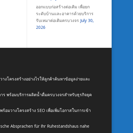
ออกแบบก่อสร้างต่อเติม เพื่อยก
ระดับบ้านและอาคารด้วยบริการ
รับเหมาต่อเติมครบวงจร
July 30,
2026
์ วางโครงสร้างอย่างไรให้ลูกค้าค้นหาข้อมูลง่ายและ
าร พร้อมบริการผลิตน้ำดื่มครบวงจรสำหรับธุรกิจยุค
์ พร้อมวางโครงสร้าง SEO เพื่อเพิ่มโอกาสในการเข้า
ische Absprachen für Ihr Ruhestandshaus nahe