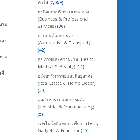
ทั่วไป
(2,069)
ธุรกิจและบริการเฉพาะทาง
(Business & Professional
้งาน
Services)
(36)
ยานยนต์และขนส่ง
งและ
(Automotive & Transport)
(42)
ดตรง
สุขภาพและความงาม (Health,
Medical & Beauty)
(11)
ที่
อสังหาริมทรัพย์และที่อยู่อาศัย
(Real Estate & Home Decor)
(30)
อุตสาหกรรมและการผลิต
(Industrial & Manufacturing)
(5)
เทคโนโลยีและการศึกษา (Tech,
Gadgets & Education)
(5)