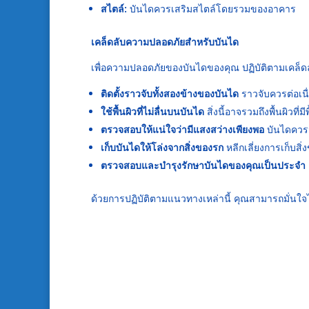
สไตล์:
บันไดควรเสริมสไตล์โดยรวมของอาคาร
เคล็ดลับความปลอดภัยสำหรับบันได
เพื่อความปลอดภัยของบันไดของคุณ ปฏิบัติตามเคล็ดลั
ติดตั้งราวจับทั้งสองข้างของบันได
ราวจับควรต่อเนื่
ใช้พื้นผิวที่ไม่ลื่นบนบันได
สิ่งนี้อาจรวมถึงพื้นผิวที่ม
ตรวจสอบให้แน่ใจว่ามีแสงสว่างเพียงพอ
บันไดควรม
เก็บบันไดให้โล่งจากสิ่งของรก
หลีกเลี่ยงการเก็บส
ตรวจสอบและบำรุงรักษาบันไดของคุณเป็นประจำ
ด้วยการปฏิบัติตามแนวทางเหล่านี้ คุณสามารถมั่นใจไ